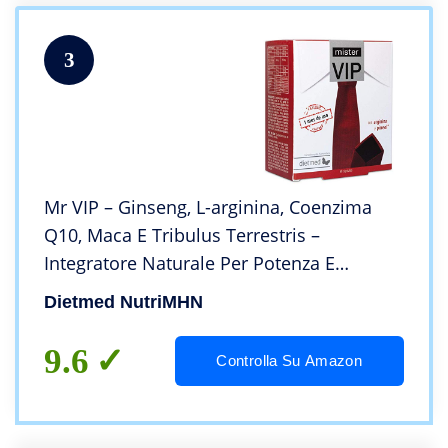
3
Mr VIP – Ginseng, L-arginina, Coenzima
Q10, Maca E Tribulus Terrestris –
Integratore Naturale Per Potenza E
Resistenza – 60 Capsule Per 1 Mese Di
Dietmed NutriMHN
Trattamento
9.6
Controlla Su Amazon