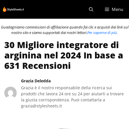
Vai
Menu
al
contenuto
Guadagniamo commissioni di affiliazione quando fai clic e acquisti dai link sul
nostro sito e siamo supportati dai nostri lettori.
Per saperne di più.
30 Migliore integratore di
arginina nel 2024 In base a
631 Recensioni
Grazia Deledda
Grazia è il nostro responsabile della ricerca sui
prodotti che lavora 24 ore su 24 per aiutarti a trovare
la giusta corrispondenza. Puoi contattarla a
grazia@stylesheets.it