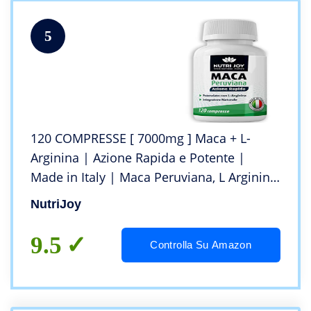
5
120 COMPRESSE [ 7000mg ] Maca + L-
Arginina | Azione Rapida e Potente |
Made in Italy | Maca Peruviana, L Arginina,
Vitamina C, B6, B12 e Zinco
NutriJoy
9.5
Controlla Su Amazon