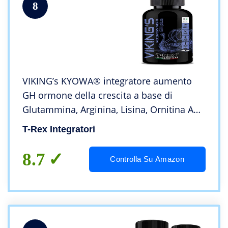
8
VIKING’s KYOWA® integratore aumento
GH ormone della crescita a base di
Glutammina, Arginina, Lisina, Ornitina AKG
e Acido Aspartico | NOx Boost |Kyowa
T-Rex Integratori
Quality
8.7
Controlla Su Amazon