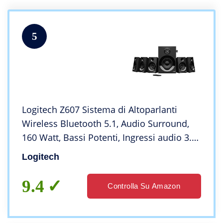
5
Logitech Z607 Sistema di Altoparlanti
Wireless Bluetooth 5.1, Audio Surround,
160 Watt, Bassi ‎Potenti, Ingressi audio 3.5
mm e RCA, USB, SD, Telecomando, ‎Presa
Logitech
EU/IT, PC/TV/Smartphone/Tablet
9.4
Controlla Su Amazon