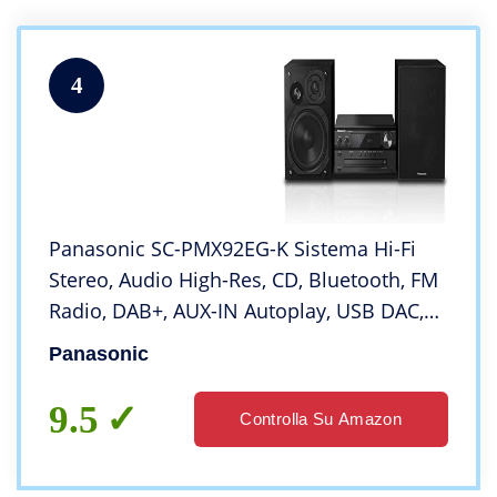
4
Panasonic SC-PMX92EG-K Sistema Hi-Fi
Stereo, Audio High-Res, CD, Bluetooth, FM
Radio, DAB+, AUX-IN Autoplay, USB DAC,
LincsD-Amp, Speaker a 3 Vie, Alta Qualità
Panasonic
Audio, Nero
9.5
Controlla Su Amazon