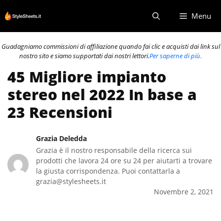
Vai
Menu
al
contenuto
Guadagniamo commissioni di affiliazione quando fai clic e acquisti dai link sul
nostro sito e siamo supportati dai nostri lettori.
Per saperne di più.
45 Migliore impianto
stereo nel 2022 In base a
23 Recensioni
Grazia Deledda
Grazia è il nostro responsabile della ricerca sui
prodotti che lavora 24 ore su 24 per aiutarti a trovare
la giusta corrispondenza. Puoi contattarla a
grazia@stylesheets.it
Novembre 2, 2021