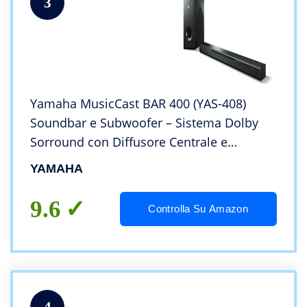
3
Yamaha MusicCast BAR 400 (YAS-408)
Soundbar e Subwoofer – Sistema Dolby
Sorround con Diffusore Centrale e
Subwoofer Wireless, per Home Cinema 3D
YAMAHA
4k – Multiroom, WiFi, Airplay, Bluetooth
4.2, Nero
9.6
Controlla Su Amazon
4