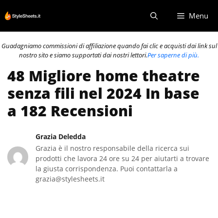
Vai
Menu
al
contenuto
Guadagniamo commissioni di affiliazione quando fai clic e acquisti dai link sul
nostro sito e siamo supportati dai nostri lettori.
Per saperne di più.
48 Migliore home theatre
senza fili nel 2024 In base
a 182 Recensioni
Grazia Deledda
Grazia è il nostro responsabile della ricerca sui
prodotti che lavora 24 ore su 24 per aiutarti a trovare
la giusta corrispondenza. Puoi contattarla a
grazia@stylesheets.it