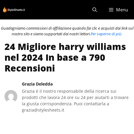
Vai
Menu
al
contenuto
Guadagniamo commissioni di affiliazione quando fai clic e acquisti dai link sul
nostro sito e siamo supportati dai nostri lettori.
Per saperne di più.
24 Migliore harry williams
nel 2024 In base a 790
Recensioni
Grazia Deledda
Grazia è il nostro responsabile della ricerca sui
prodotti che lavora 24 ore su 24 per aiutarti a trovare
la giusta corrispondenza. Puoi contattarla a
grazia@stylesheets.it