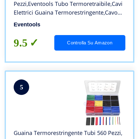
Pezzi,Eventools Tubo Termoretraibile,Cavi
Elettrici Guaina Termorestringente,Cavo
Elettrico,Kit Tubo Termorestringente per
Eventools
Isolamento 6 Colori 12 Taglia
9.5
Controlla Su Amazon
5
Guaina Termorestringente Tubi 560 Pezzi,