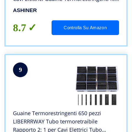
di Utensili per Elettronica Fai da te (580
ASHINER
pezzi, 6 Colori, 11 Taglia)
8.7
Controlla Su Amazon
9
Guaine Termorestringenti 650 pezzi
LIBERRRWAY Tubo termoretraibile
Rapporto 2: 1 per Cavi Elettrici Tubo