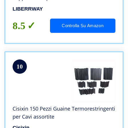
Termorestringente Car Electrical Wire
LIBERRWAY
Tubing Nero 8 Taglia
8.5
Controlla Su Amazon
10
Cisixin 150 Pezzi Guaine Termorestringenti
per Cavi assortite
Cisixin