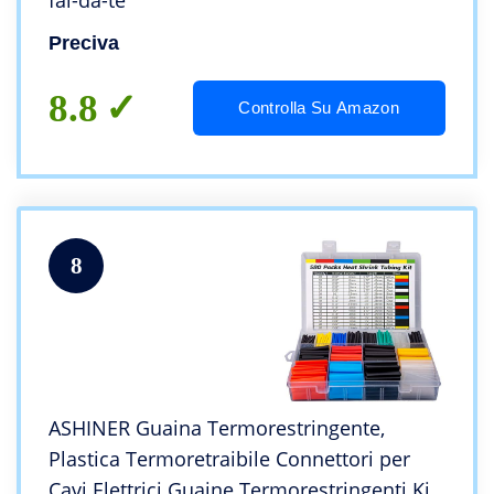
fai-da-te
Preciva
8.8
Controlla Su Amazon
8
ASHINER Guaina Termorestringente,
Plastica Termoretraibile Connettori per
Cavi Elettrici Guaine Termorestringenti Kit