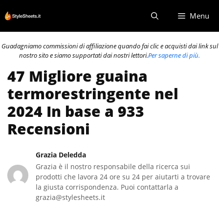
Vai
Menu
al
contenuto
Guadagniamo commissioni di affiliazione quando fai clic e acquisti dai link sul
nostro sito e siamo supportati dai nostri lettori.
Per saperne di più.
47 Migliore guaina
termorestringente nel
2024 In base a 933
Recensioni
Grazia Deledda
Grazia è il nostro responsabile della ricerca sui
prodotti che lavora 24 ore su 24 per aiutarti a trovare
la giusta corrispondenza. Puoi contattarla a
grazia@stylesheets.it