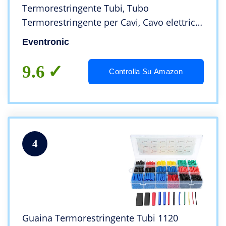
Termorestringente Tubi, Tubo
Termorestringente per Cavi, Cavo elettrico,
Tubo Termoretraibile, Kit Tubo
Eventronic
Termorestringente per Isolamento 6 Colori
12 Taglia
9.6
Controlla Su Amazon
4
Guaina Termorestringente Tubi 1120