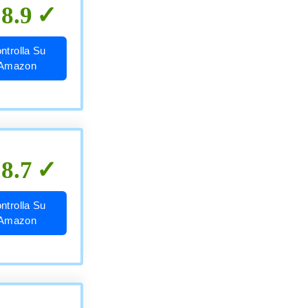
8.9
ntrolla Su
Amazon
8.7
ntrolla Su
Amazon