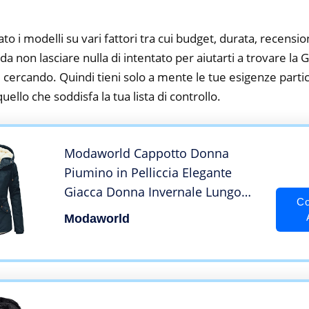
to i modelli su vari fattori tra cui budget, durata, recension
a non lasciare nulla di intentato per aiutarti a trovare la
 cercando. Quindi tieni solo a mente le tue esigenze partico
 quello che soddisfa la tua lista di controllo.
Modaworld Cappotto Donna
Piumino in Pelliccia Elegante
Giacca Donna Invernale Lungo
Co
Cappotti con Cappuccio Invernali
Modaworld
Giubbino Eleganti Parka Lunghi
Trench Giubbotto Donna Caldo
Invernale