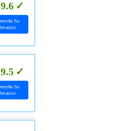
9.6
ntrolla Su
Amazon
9.5
ntrolla Su
Amazon