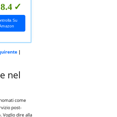
8.4
ntrolla Su
Amazon
quirente
|
e nel
rinomati come
rvizio post-
 Voglio dire alla