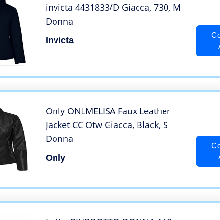
invicta 4431833/D Giacca, 730, M
Donna
Co
Invicta
Only ONLMELISA Faux Leather
Jacket CC Otw Giacca, Black, S
Donna
Co
Only