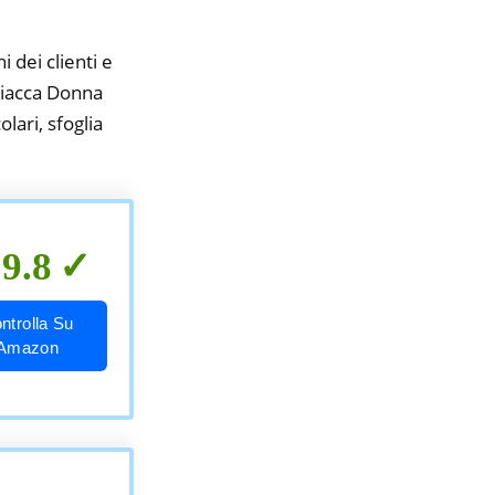
i dei clienti e
 Giacca Donna
lari, sfoglia
9.8
ntrolla Su
Amazon