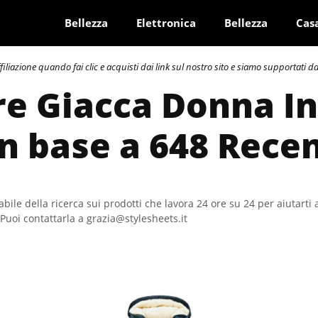
Bellezza
Elettronica
Bellezza
Cas
azione quando fai clic e acquisti dai link sul nostro sito e siamo supportati dai 
re Giacca Donna I
In base a 648 Rece
bile della ricerca sui prodotti che lavora 24 ore su 24 per aiutarti 
Puoi contattarla a grazia@stylesheets.it