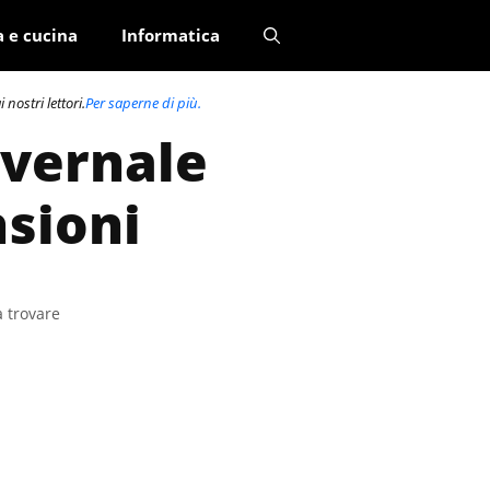
a e cucina
Informatica
nostri lettori.
Per saperne di più.
nvernale
nsioni
a trovare