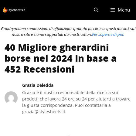
Vai
Menu
al
contenuto
Guadagniamo commissioni di affiliazione quando fai clic e acquisti dai link sul
nostro sito e siamo supportati dai nostri lettori.
Per saperne di più.
40 Migliore gherardini
borse nel 2024 In base a
452 Recensioni
Grazia Deledda
Grazia è il nostro responsabile della ricerca sui
prodotti che lavora 24 ore su 24 per aiutarti a trovare
la giusta corrispondenza. Puoi contattarla a
grazia@stylesheets.it