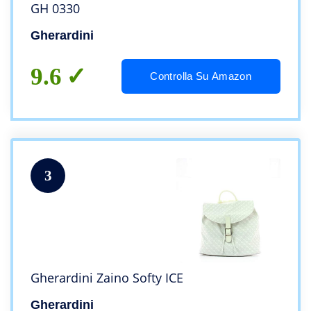
GH 0330
Gherardini
9.6
Controlla Su Amazon
3
Gherardini Zaino Softy ICE
Gherardini