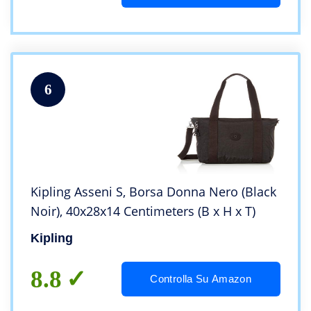
6
Kipling Asseni S, Borsa Donna Nero (Black
Noir), 40x28x14 Centimeters (B x H x T)
Kipling
8.8
Controlla Su Amazon