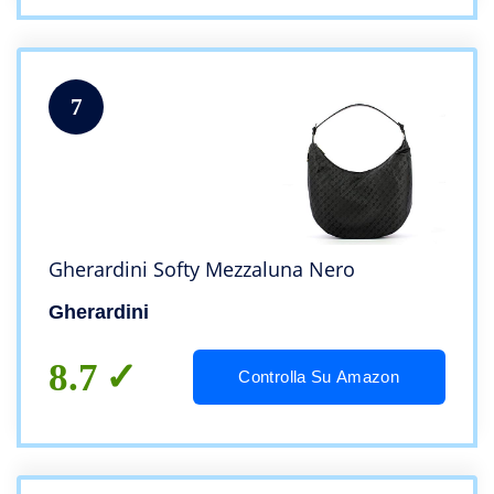
7
Gherardini Softy Mezzaluna Nero
Gherardini
8.7
Controlla Su Amazon