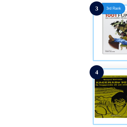
3
3rd Rank
4