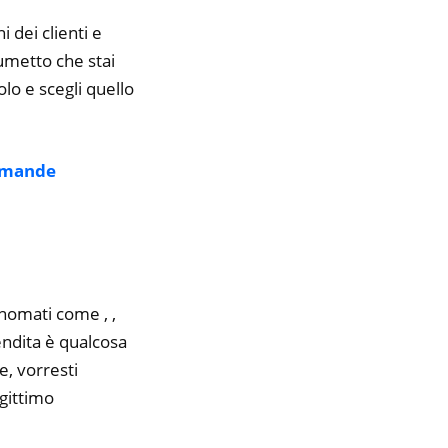
i dei clienti e
fumetto che stai
olo e scegli quello
mande
inomati come , ,
endita è qualcosa
e, vorresti
gittimo