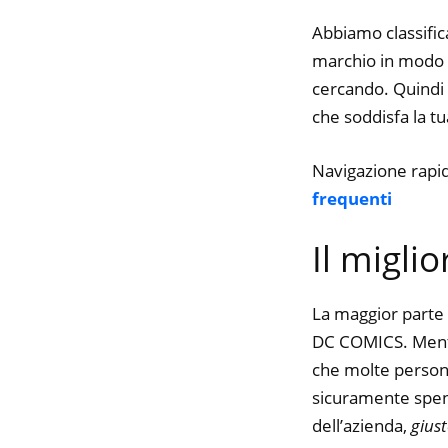
Abbiamo classifica
marchio in modo da
cercando. Quindi t
che soddisfa la tua
Navigazione rapi
frequenti
Il migli
La maggior parte 
DC COMICS. Mentre
che molte persone 
sicuramente spend
dell’azienda,
gius