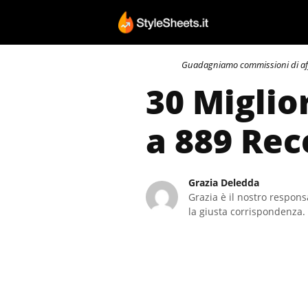
Vai
al
contenuto
Guadagniamo commissioni di affili
30 Miglio
a 889 Rec
Grazia Deledda
Grazia è il nostro responsa
la giusta corrispondenza. 