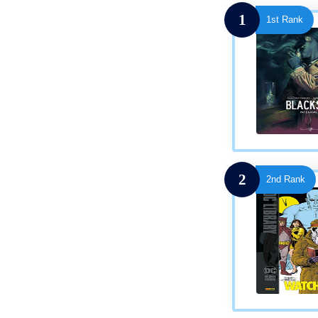
1
1st Rank
2
2nd Rank