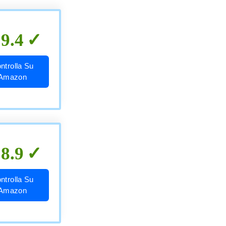
9.4
ntrolla Su
Amazon
8.9
ntrolla Su
Amazon