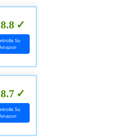
8.8
ntrolla Su
Amazon
8.7
ntrolla Su
Amazon