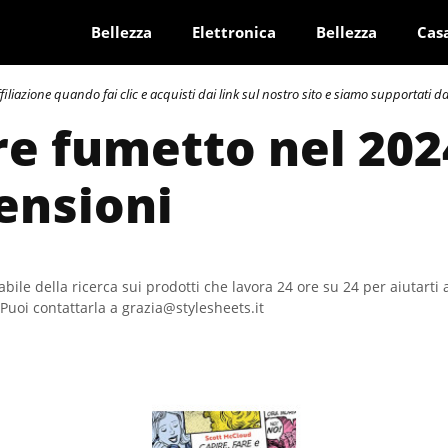
Bellezza
Elettronica
Bellezza
Cas
azione quando fai clic e acquisti dai link sul nostro sito e siamo supportati dai 
re fumetto nel 202
ensioni
bile della ricerca sui prodotti che lavora 24 ore su 24 per aiutarti 
Puoi contattarla a grazia@stylesheets.it