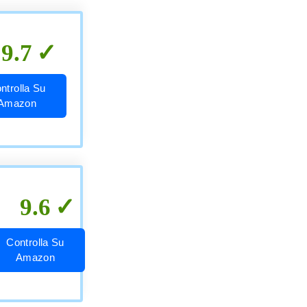
9.7
ntrolla Su
Amazon
9.6
Controlla Su
Amazon