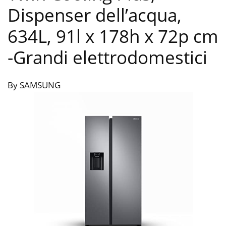
Dispenser dell’acqua,
634L, 91l x 178h x 72p cm
-Grandi elettrodomestici
By SAMSUNG