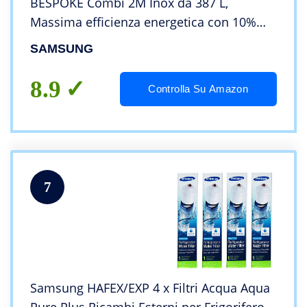
BESPOKE Combi 2M Inox da 387 L,
Massima efficienza energetica con 10%
extra, Tecnologia SpaceMax, Twin Cooling
SAMSUNG
Plus, Optimal Fresh
8.9
Controlla Su Amazon
7
Samsung HAFEX/EXP 4 x Filtri Acqua Aqua