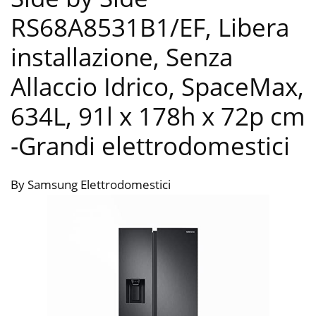
RS68A8531B1/EF, Libera
installazione, Senza
Allaccio Idrico, SpaceMax,
634L, 91l x 178h x 72p cm
-Grandi elettrodomestici
By Samsung Elettrodomestici