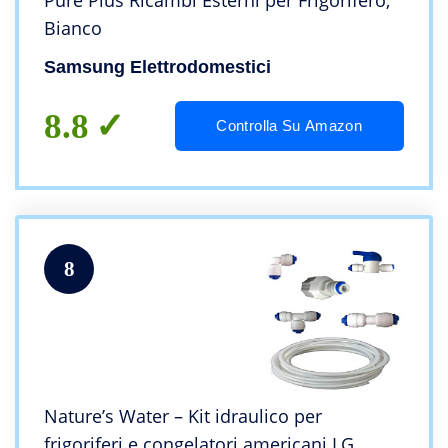
Pure Plus Ricambi Esterni per Frigorifero,
Bianco
Samsung Elettrodomestici
8.8
Controlla Su Amazon
8
Nature’s Water – Kit idraulico per
frigoriferi e congelatori americani LG,