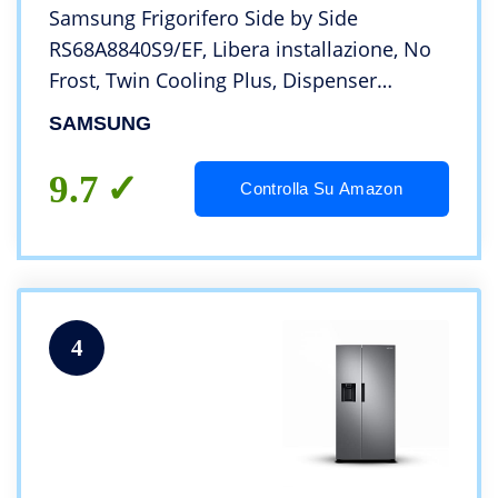
Samsung Frigorifero Side by Side
RS68A8840S9/EF, Libera installazione, No
Frost, Twin Cooling Plus, Dispenser
dell’acqua, 634L, 91l x 178h x 72p cm
SAMSUNG
9.7
Controlla Su Amazon
4