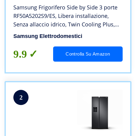
Samsung Frigorifero Side by Side 3 porte
RF50A5202S9/ES, Libera installazione,
Senza allaccio idrico, Twin Cooling Plus,
495L, 82l x 178h x 71,5p cm
Samsung Elettrodomestici
9.9
Controlla Su Amazon
2