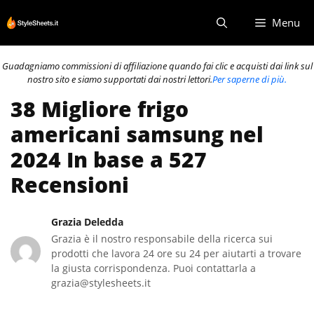
Vai
Menu
al
contenuto
Guadagniamo commissioni di affiliazione quando fai clic e acquisti dai link sul
nostro sito e siamo supportati dai nostri lettori.
Per saperne di più.
38 Migliore frigo
americani samsung nel
2024 In base a 527
Recensioni
Grazia Deledda
Grazia è il nostro responsabile della ricerca sui
prodotti che lavora 24 ore su 24 per aiutarti a trovare
la giusta corrispondenza. Puoi contattarla a
grazia@stylesheets.it