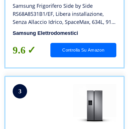
Samsung Frigorifero Side by Side
RS68A8531B1/EF, Libera installazione,
Senza Allaccio Idrico, SpaceMax, 634L, 91l
x 178h x 72p cm
Samsung Elettrodomestici
9.6
Controlla Su Amazon
3