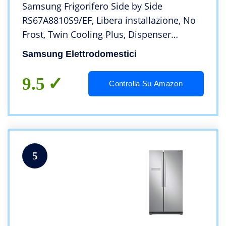
Samsung Frigorifero Side by Side
RS67A8810S9/EF, Libera installazione, No
Frost, Twin Cooling Plus, Dispenser
dell’acqua, 634L, 91l x 178h x 72p cm
Samsung Elettrodomestici
9.5
Controlla Su Amazon
5