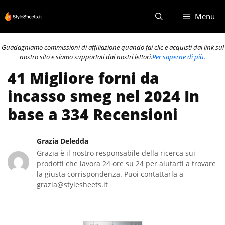
Vai
Menu
al
contenuto
Guadagniamo commissioni di affiliazione quando fai clic e acquisti dai link sul
nostro sito e siamo supportati dai nostri lettori.
Per saperne di più.
41 Migliore forni da
incasso smeg nel 2024 In
base a 334 Recensioni
Grazia Deledda
Grazia è il nostro responsabile della ricerca sui
prodotti che lavora 24 ore su 24 per aiutarti a trovare
la giusta corrispondenza. Puoi contattarla a
grazia@stylesheets.it