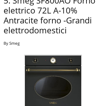
5. Smeg SF800AO Forno
elettrico 72L A-10%
Antracite forno
-Grandi
elettrodomestici
By Smeg