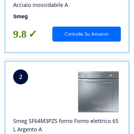
Acciaio inossidabile A
Smeg
9.8
Controlla Su Amazon
2
Smeg SF64M3PZS forno Forno elettrico 65
L Argento A