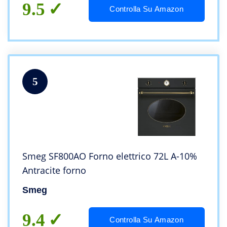
9.5
Controlla Su Amazon
5
Smeg SF800AO Forno elettrico 72L A-10%
Antracite forno
Smeg
9.4
Controlla Su Amazon