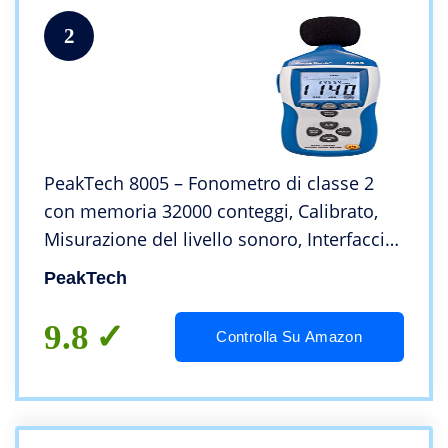
2
PeakTech 8005 – Fonometro di classe 2
con memoria 32000 conteggi, Calibrato,
Misurazione del livello sonoro, Interfaccia
USB, Misurazione dB, Funzione Min/Max,
PeakTech
uscite AC/DC, Display LCD – 30 dB-130 dB
9.8
Controlla Su Amazon