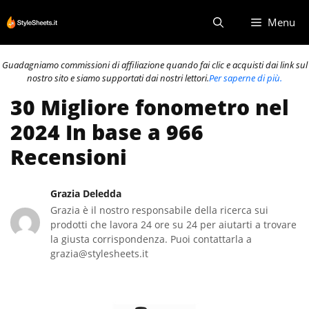
Vai
Menu
al
contenuto
Guadagniamo commissioni di affiliazione quando fai clic e acquisti dai link sul
nostro sito e siamo supportati dai nostri lettori.
Per saperne di più.
30 Migliore fonometro nel
2024 In base a 966
Recensioni
Grazia Deledda
Grazia è il nostro responsabile della ricerca sui
prodotti che lavora 24 ore su 24 per aiutarti a trovare
la giusta corrispondenza. Puoi contattarla a
grazia@stylesheets.it