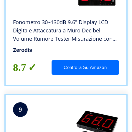
Fonometro 30~130dB 9.6″ Display LCD
Digitale Attaccatura a Muro Decibel
Volume Rumore Tester Misurazione con
Allarme e USB Cavo per Casa Ufficio
Zerodis
Scuola Ristorante Bar Fabbrica
8.7
Controlla Su Amazon
9