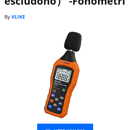
escludono）
-Fonometri
By
VLIKE