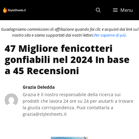
Vai
Menu
al
contenuto
Guadagniamo commissioni di affiliazione quando fai clic e acquisti dai link sul
nostro sito e siamo supportati dai nostri lettori.
Per saperne di più.
47 Migliore fenicotteri
gonfiabili nel 2024 In base
a 45 Recensioni
Grazia Deledda
Grazia è il nostro responsabile della ricerca sui
prodotti che lavora 24 ore su 24 per aiutarti a trovare
la giusta corrispondenza. Puoi contattarla a
grazia@stylesheets.it