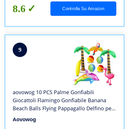
8.6
Controlla Su Amazon
9
aovowog 10 PCS Palme Gonfiabili
Giocattoli Flamingo Gonfiabile Banana
Beach Balls Flying Pappagallo Delfino per
la Decorazione del Partito Spiaggia
Aovowog