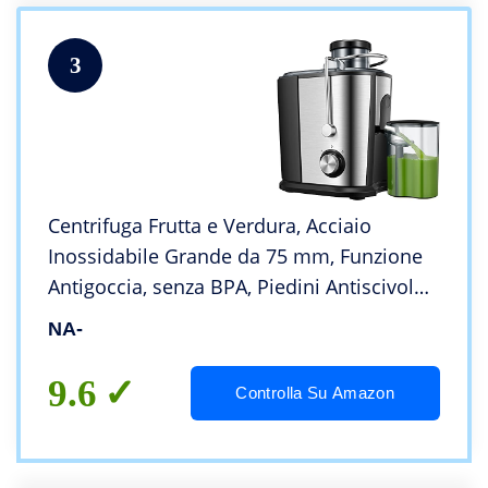
3
Centrifuga Frutta e Verdura, Acciaio
Inossidabile Grande da 75 mm, Funzione
Antigoccia, senza BPA, Piedini Antiscivolo,
Macchina per Succhi a due Velocità Anti-
NA-
ossidazione
9.6
Controlla Su Amazon