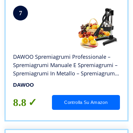
7
DAWOO Spremiagrumi Professionale –
Spremiagrumi Manuale E Spremiagrumi –
Spremiagrumi In Metallo – Spremiagrumi
Manuale Resistente Di Qualità Premium E
DAWOO
Supporto Per Spremiagrumi(Nero)
8.8
Controlla Su Amazon