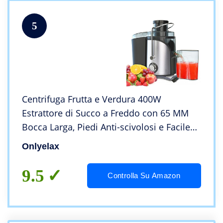
5
Centrifuga Frutta e Verdura 400W
Estrattore di Succo a Freddo con 65 MM
Bocca Larga, Piedi Anti-scivolosi e Facile
Pulizia, Centrifuga di Acciaio Inox con 2
Onlyelax
Velocità, Senza BPA, Includi Spazzola
9.5
Controlla Su Amazon