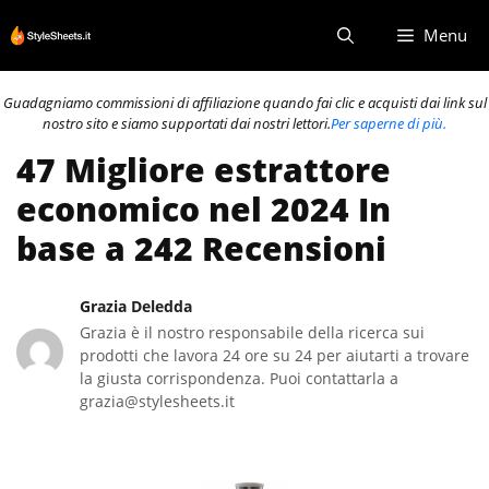
Vai
Menu
al
contenuto
Guadagniamo commissioni di affiliazione quando fai clic e acquisti dai link sul
nostro sito e siamo supportati dai nostri lettori.
Per saperne di più.
47 Migliore estrattore
economico nel 2024 In
base a 242 Recensioni
Grazia Deledda
Grazia è il nostro responsabile della ricerca sui
prodotti che lavora 24 ore su 24 per aiutarti a trovare
la giusta corrispondenza. Puoi contattarla a
grazia@stylesheets.it