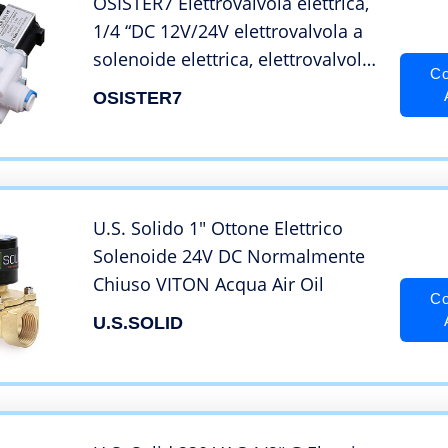
OSISTER7 Elettrovalvola elettrica,
1/4 “DC 12V/24V elettrovalvola a
solenoide elettrica, elettrovalvola
Co
elettrica per acqua normalmente
OSISTER7
chiusa connessione rapida
U.S. Solido 1″ Ottone Elettrico
Solenoide 24V DC Normalmente
Chiuso VITON Acqua Air Oil
Co
U.S.SOLID