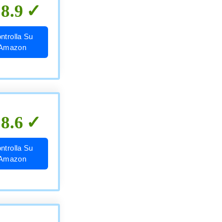
8.9
ntrolla Su
Amazon
8.6
ntrolla Su
Amazon