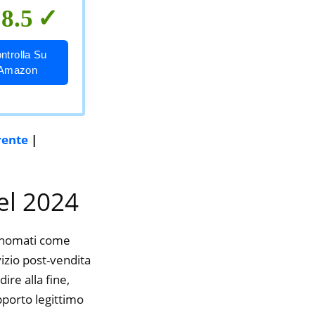
8.5
ntrolla Su
Amazon
rente
|
nel 2024
rinomati come
vizio post-vendita
ire alla fine,
pporto legittimo