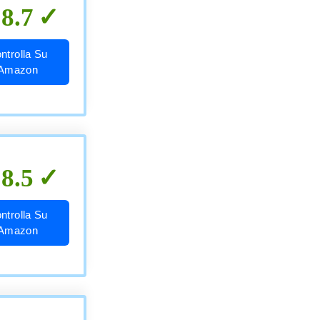
8.7
ntrolla Su
Amazon
8.5
ntrolla Su
Amazon