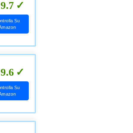
9.7
ntrolla Su
Amazon
9.6
ntrolla Su
Amazon