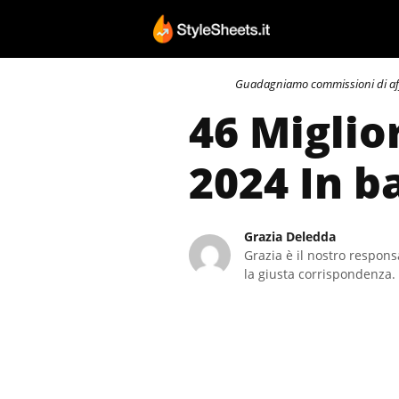
Vai
al
contenuto
Guadagniamo commissioni di affili
46 Miglio
2024 In b
Grazia Deledda
Grazia è il nostro responsa
la giusta corrispondenza. 