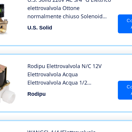
elettrovalvola Ottone
normalmente chiuso Solenoid
Co
Valve Azionata direttamente Per
U.S. Solid
Acqua Aria Olio
Rodipu Elettrovalvola N/C 12V
Elettrovalvola Acqua
Elettrovalvola Acqua 1/2
Co
Erogatore Acqua per Lavatrice
Rodipu
Giardino Irrigazione A Spruzzo