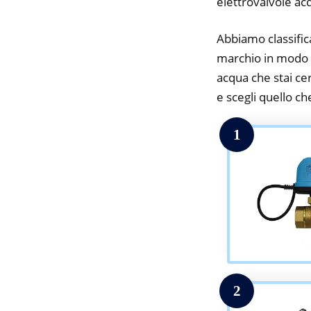
elettrovalvole ac
Abbiamo classifica
marchio in modo da
acqua che stai cer
e scegli quello che
1
2