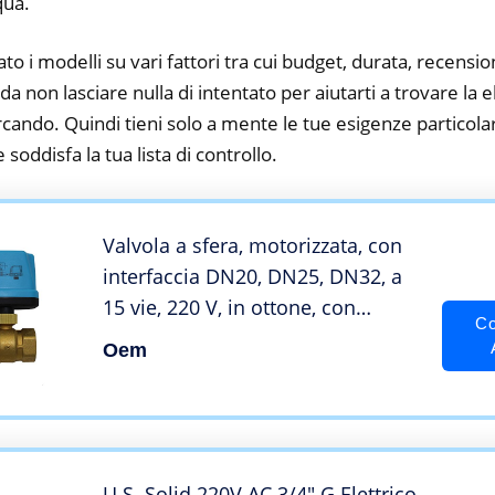
qua.
to i modelli su vari fattori tra cui budget, durata, recension
 non lasciare nulla di intentato per aiutarti a trovare la e
cando. Quindi tieni solo a mente le tue esigenze particolari,
 soddisfa la tua lista di controllo.
Valvola a sfera, motorizzata, con
interfaccia DN20, DN25, DN32, a
15 vie, 220 V, in ottone, con
Co
attuatore motore.
Oem
U.S. Solid 220V AC 3/4″ G Elettrico