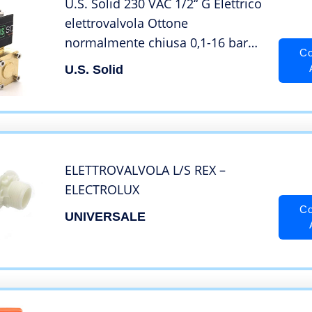
U.S. Solid 230 VAC 1/2“ G Elettrico
elettrovalvola Ottone
normalmente chiusa 0,1-16 bar
Co
Per Acqua Aria Olio, VITION, Tipo
U.S. Solid
di pilota
ELETTROVALVOLA L/S REX –
ELECTROLUX
Co
UNIVERSALE