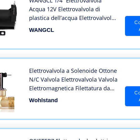
WANGCL 1/4 “Elettrovalvola
Acqua 12V Elettrovalvola di
plastica dell’acqua Elettrovalvola
Co
elettrica per erogatore di acqua
WANGCL
Aria Acqua Olio
Elettrovalvola a Solenoide Ottone
N/C Valvola Elettrovalvola Valvola
Elettromagnetica Filettatura da
Co
1/2″ AC 220V Elettrovalvola a
Wohlstand
Solenoide Normalmente Chiusa
per il Controllo Dell’Acqua