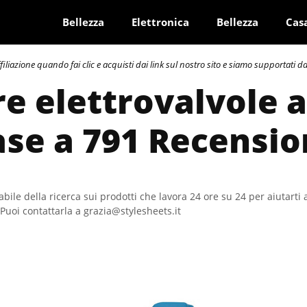
Bellezza
Elettronica
Bellezza
Cas
azione quando fai clic e acquisti dai link sul nostro sito e siamo supportati dai 
re elettrovalvole 
ase a 791 Recensio
bile della ricerca sui prodotti che lavora 24 ore su 24 per aiutarti 
Puoi contattarla a grazia@stylesheets.it