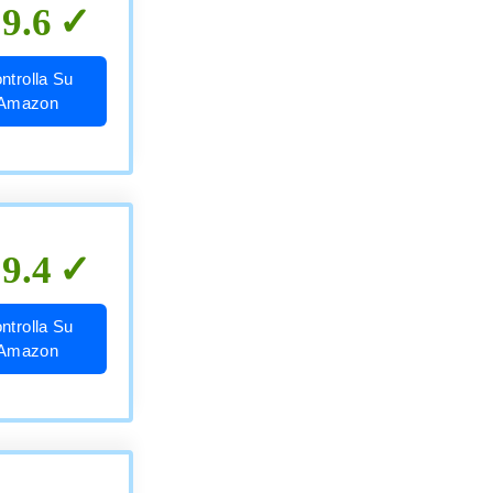
9.6
ntrolla Su
Amazon
9.4
ntrolla Su
Amazon