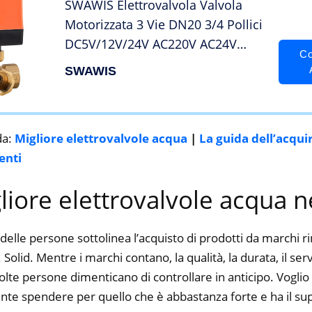
SWAWIS Elettrovalvola Valvola
Motorizzata 3 Vie DN20 3/4 Pollici
DC5V/12V/24V AC220V AC24V
Co
Valvola a Sfera Elettrica Valvola a
SWAWIS
Sfera Motorizzata Ottone
da:
Migliore elettrovalvole acqua
|
La guida dell’acqui
enti
gliore elettrovalvole acqua 
delle persone sottolinea l’acquisto di prodotti da marchi 
Solid. Mentre i marchi contano, la qualità, la durata, il ser
te persone dimenticano di controllare in anticipo. Voglio d
nte spendere per quello che è abbastanza forte e ha il su