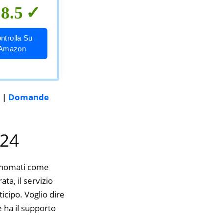
8.5
ntrolla Su
Amazon
|
Domande
024
rinomati come
a, il servizio
icipo. Voglio dire
 ha il supporto