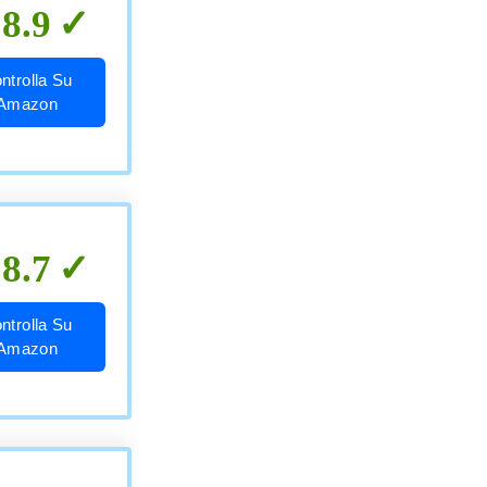
8.9
ntrolla Su
Amazon
8.7
ntrolla Su
Amazon