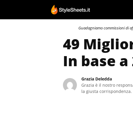
Vai
al
contenuto
Guadagniamo commissioni di affili
49 Miglio
In base a
Grazia Deledda
Grazia è il nostro responsa
la giusta corrispondenza. 