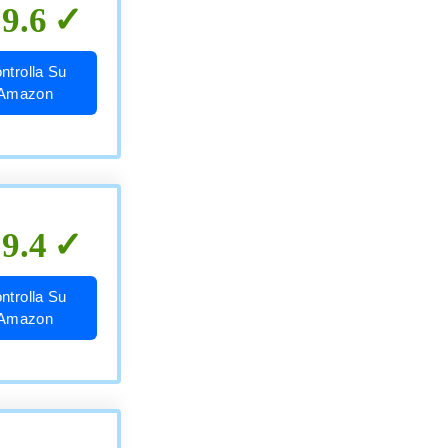
9.6
ntrolla Su
Amazon
9.4
ntrolla Su
Amazon