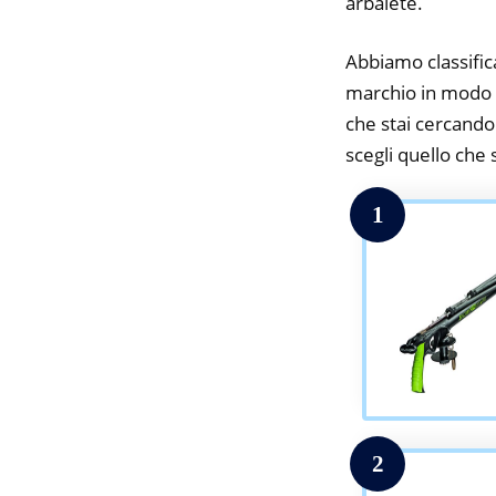
arbalete.
Abbiamo classifica
marchio in modo da
che stai cercando.
scegli quello che s
1
2