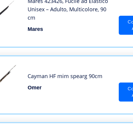
Mares 423426, Fucile ad Elastico
Unisex – Adulto, Multicolore, 90
cm
Co
Mares
Cayman HF mim spearg 90cm
Omer
Co