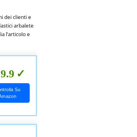
i dei clienti e
astici arbalete
a l’articolo e
9.9
ntrolla Su
Amazon