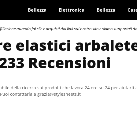
Bellezza
Elettronica
Bellezza
Cas
azione quando fai clic e acquisti dai link sul nostro sito e siamo supportati dai 
re elastici arbalet
 233 Recensioni
bile della ricerca sui prodotti che lavora 24 ore su 24 per aiutarti 
Puoi contattarla a grazia@stylesheets.it