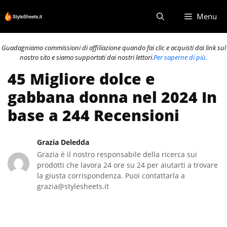
Vai
Menu
al
contenuto
Guadagniamo commissioni di affiliazione quando fai clic e acquisti dai link sul
nostro sito e siamo supportati dai nostri lettori.
Per saperne di più.
45 Migliore dolce e
gabbana donna nel 2024 In
base a 244 Recensioni
Grazia Deledda
Grazia è il nostro responsabile della ricerca sui
prodotti che lavora 24 ore su 24 per aiutarti a trovare
la giusta corrispondenza. Puoi contattarla a
grazia@stylesheets.it