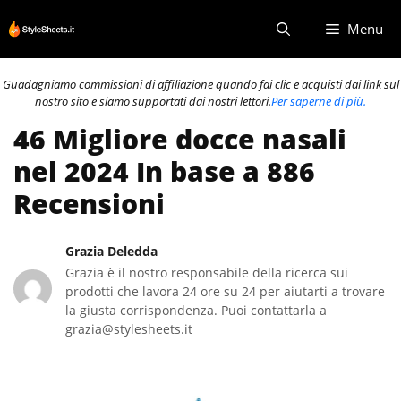
Vai
Menu
al
contenuto
Guadagniamo commissioni di affiliazione quando fai clic e acquisti dai link sul
nostro sito e siamo supportati dai nostri lettori.
Per saperne di più.
46 Migliore docce nasali
nel 2024 In base a 886
Recensioni
Grazia Deledda
Grazia è il nostro responsabile della ricerca sui
prodotti che lavora 24 ore su 24 per aiutarti a trovare
la giusta corrispondenza. Puoi contattarla a
grazia@stylesheets.it