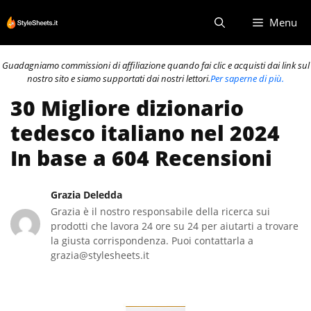
Vai
Menu
al
contenuto
Guadagniamo commissioni di affiliazione quando fai clic e acquisti dai link sul
nostro sito e siamo supportati dai nostri lettori.
Per saperne di più.
30 Migliore dizionario
tedesco italiano nel 2024
In base a 604 Recensioni
Grazia Deledda
Grazia è il nostro responsabile della ricerca sui
prodotti che lavora 24 ore su 24 per aiutarti a trovare
la giusta corrispondenza. Puoi contattarla a
grazia@stylesheets.it