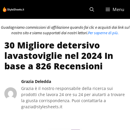
Vai
Menu
al
contenuto
Guadagniamo commissioni di affiliazione quando fai clic e acquisti dai link sul
nostro sito e siamo supportati dai nostri lettori.
Per saperne di più.
30 Migliore detersivo
lavastoviglie nel 2024 In
base a 826 Recensioni
Grazia Deledda
Grazia è il nostro responsabile della ricerca sui
prodotti che lavora 24 ore su 24 per aiutarti a trovare
la giusta corrispondenza. Puoi contattarla a
grazia@stylesheets.it