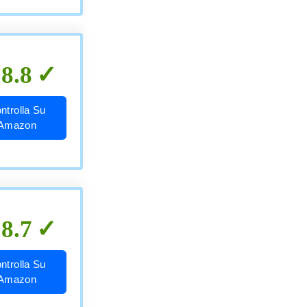
8.8
ntrolla Su
Amazon
8.7
ntrolla Su
Amazon