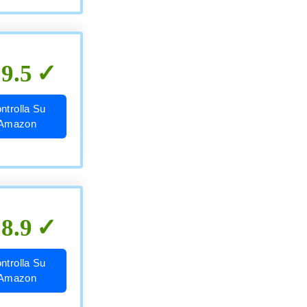
9.5
ntrolla Su
Amazon
8.9
ntrolla Su
Amazon