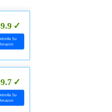
9.9
ntrolla Su
Amazon
9.7
ntrolla Su
Amazon