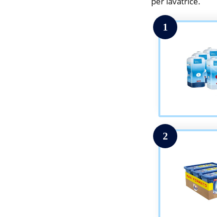
per lavatrice.
1
2