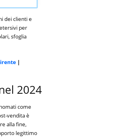
i dei clienti e
etersivi per
ari, sfoglia
uirente
|
 nel 2024
rinomati come
ost-vendita è
e alla fine,
pporto legittimo