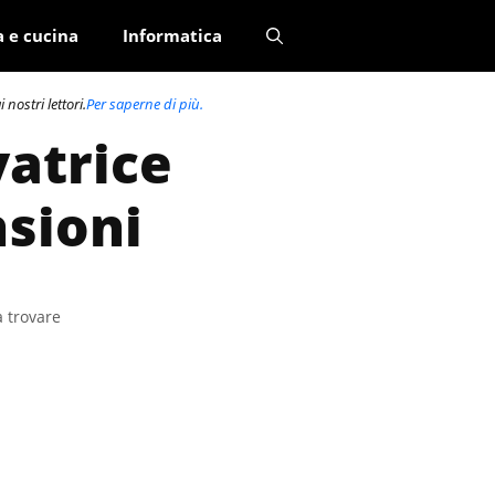
a e cucina
Informatica
nostri lettori.
Per saperne di più.
vatrice
nsioni
a trovare