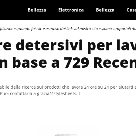
Bellezza
Elettronica
Bellezza
Cas
azione quando fai clic e acquisti dai link sul nostro sito e siamo supportati dai 
re detersivi per la
In base a 729 Rece
bile della ricerca sui prodotti che lavora 24 ore su 24 per aiutarti 
Puoi contattarla a grazia@stylesheets.it