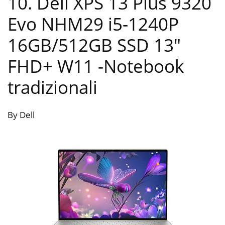
10. Dell XPS 13 Plus 9320
Evo NHM29 i5-1240P
16GB/512GB SSD 13″
FHD+ W11
-Notebook
tradizionali
By Dell