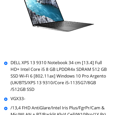
DELL XPS 13 9310 Notebook 34 cm [13.4] Full
HD+ Intel Core i5 8 GB LPDDR4x SDRAM 512 GB
SSD Wi-Fi 6 [802.11ax] Windows 10 Pro Argento
(UK/BTS/XPS 13 9310/Core i5-1135G7/8GB
/512GB SSD
VGX33-
/13,4 FHD AntiGlare/Intel Iris Plus/FgrPr/Cam &
Mic/WLAN + BT/Backlit Kb/4 Cell/W10Pro/1Y Pr)