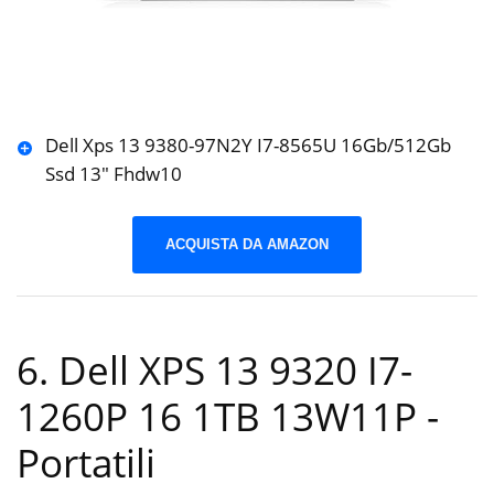
Dell Xps 13 9380-97N2Y I7-8565U 16Gb/512Gb
Ssd 13″ Fhdw10
ACQUISTA DA AMAZON
6. Dell XPS 13 9320 I7-
1260P 16 1TB 13W11P
-
Portatili