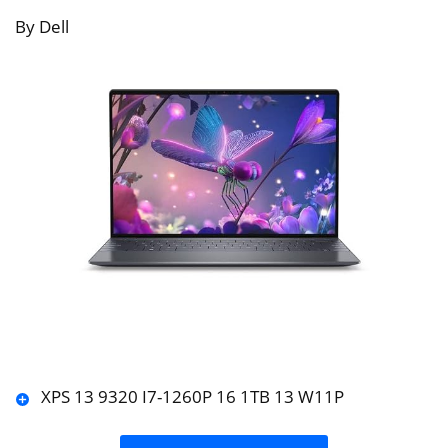
By Dell
XPS 13 9320 I7-1260P 16 1TB 13 W11P