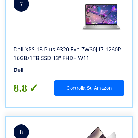
7
Dell XPS 13 Plus 9320 Evo 7W30J i7-1260P
16GB/1TB SSD 13″ FHD+ W11
Dell
8.8
Controlla Su Amazon
8