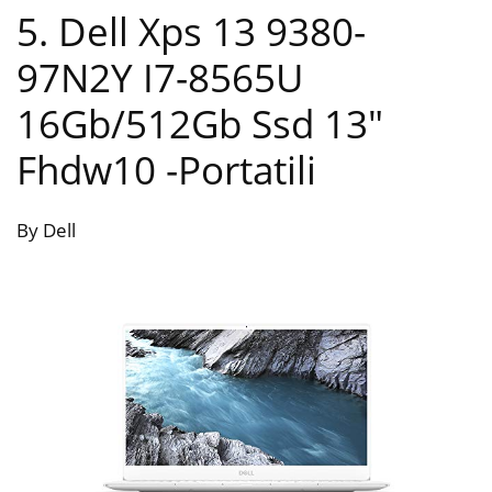
5. Dell Xps 13 9380-
97N2Y I7-8565U
16Gb/512Gb Ssd 13″
Fhdw10
-Portatili
By Dell