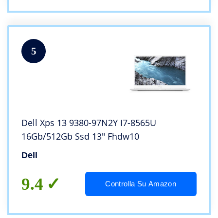
5
Dell Xps 13 9380-97N2Y I7-8565U
16Gb/512Gb Ssd 13″ Fhdw10
Dell
9.4
Controlla Su Amazon