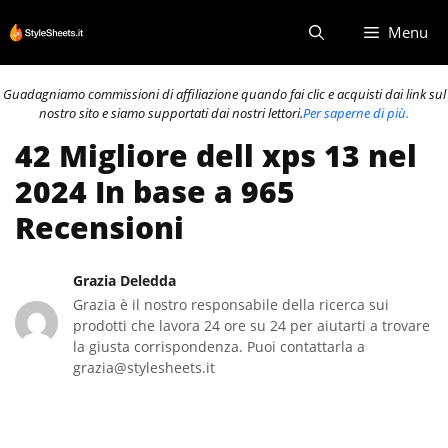
Vai
Menu
al
contenuto
Guadagniamo commissioni di affiliazione quando fai clic e acquisti dai link sul
nostro sito e siamo supportati dai nostri lettori.
Per saperne di più.
42 Migliore dell xps 13 nel
2024 In base a 965
Recensioni
Grazia Deledda
Grazia è il nostro responsabile della ricerca sui
prodotti che lavora 24 ore su 24 per aiutarti a trovare
la giusta corrispondenza. Puoi contattarla a
grazia@stylesheets.it