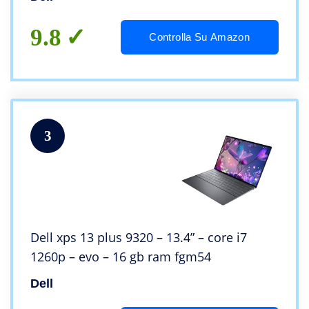
9.8
Controlla Su Amazon
3
Dell xps 13 plus 9320 – 13.4” – core i7
1260p – evo – 16 gb ram fgm54
Dell