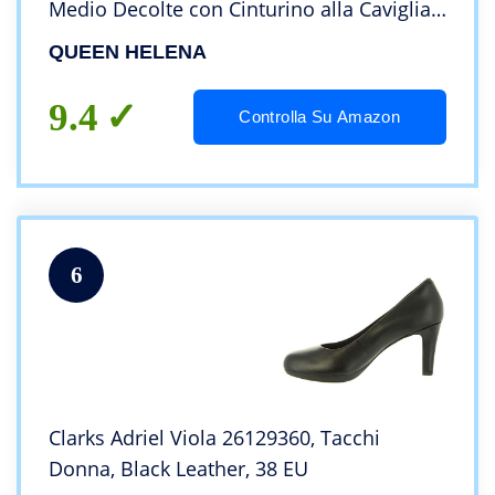
Medio Decolte con Cinturino alla Caviglia
Donna ZM6046 (ZM9001 Nude,
QUEEN HELENA
numeric_38)
9.4
Controlla Su Amazon
6
Clarks Adriel Viola 26129360, Tacchi
Donna, Black Leather, 38 EU