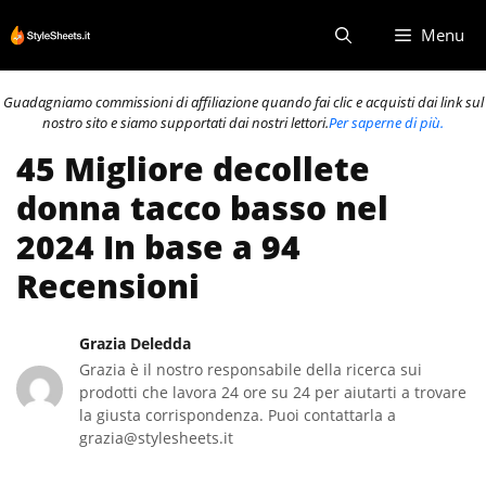
Vai
Menu
al
contenuto
Guadagniamo commissioni di affiliazione quando fai clic e acquisti dai link sul
nostro sito e siamo supportati dai nostri lettori.
Per saperne di più.
45 Migliore decollete
donna tacco basso nel
2024 In base a 94
Recensioni
Grazia Deledda
Grazia è il nostro responsabile della ricerca sui
prodotti che lavora 24 ore su 24 per aiutarti a trovare
la giusta corrispondenza. Puoi contattarla a
grazia@stylesheets.it