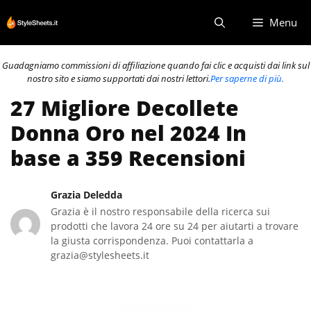
Vai
Menu
al
contenuto
Guadagniamo commissioni di affiliazione quando fai clic e acquisti dai link sul
nostro sito e siamo supportati dai nostri lettori.
Per saperne di più.
27 Migliore Decollete
Donna Oro nel 2024 In
base a 359 Recensioni
Grazia Deledda
Grazia è il nostro responsabile della ricerca sui
prodotti che lavora 24 ore su 24 per aiutarti a trovare
la giusta corrispondenza. Puoi contattarla a
grazia@stylesheets.it