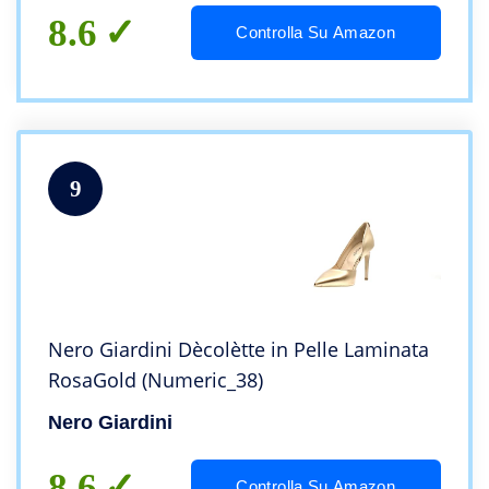
8.6
Controlla Su Amazon
9
Nero Giardini Dècolètte in Pelle Laminata
RosaGold (Numeric_38)
Nero Giardini
8.6
Controlla Su Amazon