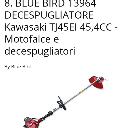
8. BLUE BIRD 13964
DECESPUGLIATORE
Kawasaki TJ45EI 45,4CC
-
Motofalce e
decespugliatori
By Blue Bird