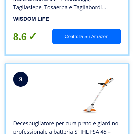
Tagliasiepe, Tosaerba e Tagliabordi
Elettrico Tagliaerba con Lame e 2 Batteria
WISDOM LIFE
Motore senza spazzole,
Telescopico,green,c
8.6
Controlla Su Amazon
9
Decespugliatore per cura prato e giardino
professionale a batteria STIHL FSA 45 –