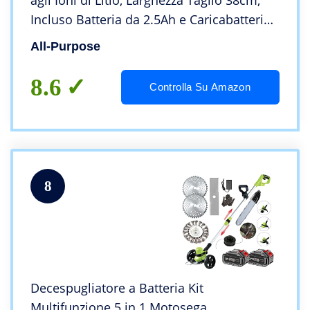
agli Ioni di Litio, Larghezza Taglio 38cm,
Incluso Batteria da 2.5Ah e Caricabatteria,
Rasaerba Ricaricabile DC rasaerba
All-Purpose
8.6
Controlla Su Amazon
8
Decespugliatore a Batteria Kit
Multifunzione 5 in 1 Motosega,