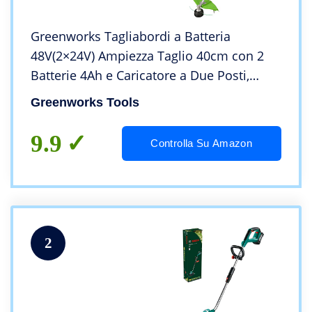
Greenworks Tagliabordi a Batteria
48V(2×24V) Ampiezza Taglio 40cm con 2
Batterie 4Ah e Caricatore a Due Posti,
Impugnatura regolabile GD24X2TXK4x
Greenworks Tools
9.9
Controlla Su Amazon
2