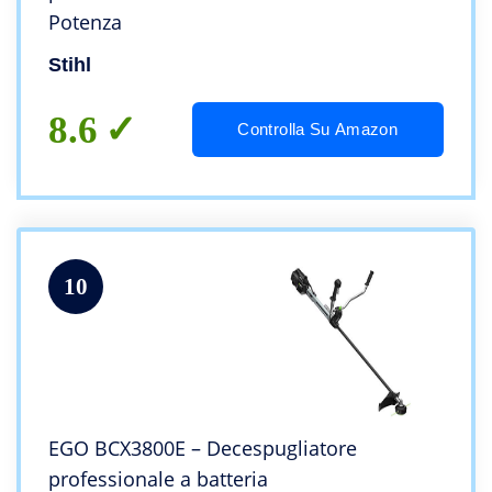
Potenza
Stihl
8.6
Controlla Su Amazon
10
EGO BCX3800E – Decespugliatore
professionale a batteria