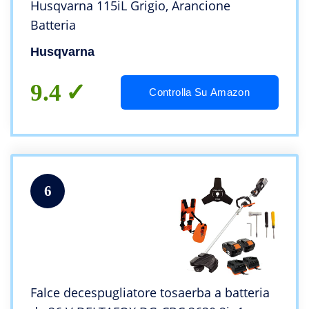
Husqvarna 115iL Grigio, Arancione
Batteria
Husqvarna
9.4
Controlla Su Amazon
6
Falce decespugliatore tosaerba a batteria