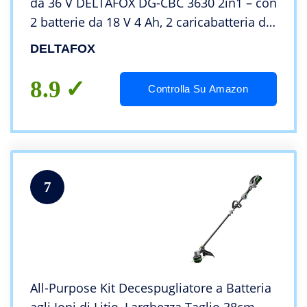
da 36 V DELTAFOX DG-CBC 3630 2in1 – con
2 batterie da 18 V 4 Ah, 2 caricabatteria da
2 ore ciascuno, lama di acciaio 25 cm Ø,
DELTAFOX
doppio filo 30 cm Ø
8.9
Controlla Su Amazon
7
All-Purpose Kit Decespugliatore a Batteria