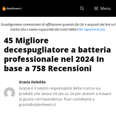
Vai
Menu
al
contenuto
Guadagniamo commissioni di affiliazione quando fai clic e acquisti dai link sul
nostro sito e siamo supportati dai nostri lettori.
Per saperne di più.
45 Migliore
decespugliatore a batteria
professionale nel 2024 In
base a 758 Recensioni
Grazia Deledda
Grazia è il nostro responsabile della ricerca sui
prodotti che lavora 24 ore su 24 per aiutarti a trovare
la giusta corrispondenza. Puoi contattarla a
grazia@stylesheets.it