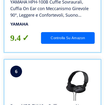
YAMAHA HPH-100B Cuffie Sovraurali,
Cuffia On Ear con Meccanismo Girevole
90°, Leggere e Confortevoli, Suono
Dinamico di Qualità, Adatte per Strumenti
YAMAHA
Musicali Digitali, Nero
9.4
Controlla Su Amazon
6