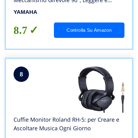
Meccanismo Girevole 90°, Leggere e
Confortevoli, Suono chiaro, Adatte per
YAMAHA
Strumenti Musicali Digitali, Nero
8.7
Controlla Su Amazon
8
Cuffie Monitor Roland RH-5: per Creare e
Ascoltare Musica Ogni Giorno