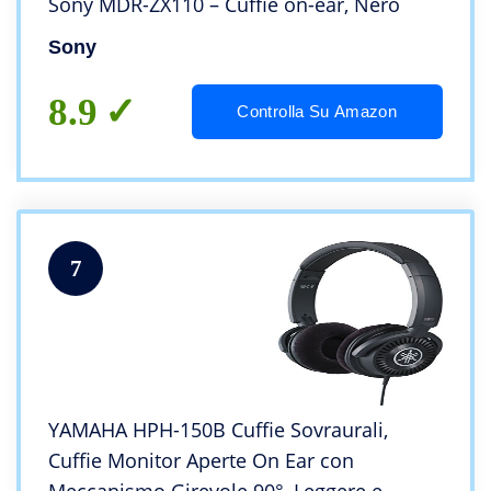
Sony MDR-ZX110 – Cuffie on-ear, Nero
Sony
8.9
Controlla Su Amazon
7
YAMAHA HPH-150B Cuffie Sovraurali,
Cuffie Monitor Aperte On Ear con