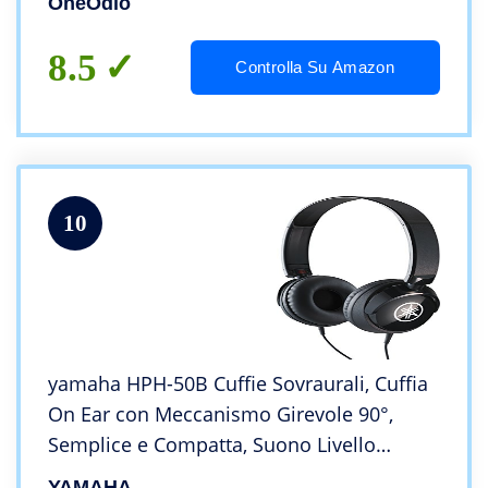
OneOdio
Chitarra, Podcast, Cellulare, PC
8.5
Controlla Su Amazon
10
yamaha HPH-50B Cuffie Sovraurali, Cuffia
On Ear con Meccanismo Girevole 90°,
Semplice e Compatta, Suono Livello
Professionale, Adatte per Strumenti
YAMAHA