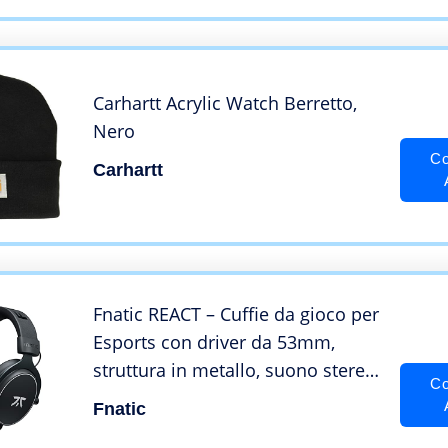
Fascia Sudore
Carhartt Acrylic Watch Berretto,
Nero
Co
Carhartt
Fnatic REACT – Cuffie da gioco per
Esports con driver da 53mm,
struttura in metallo, suono stereo
Co
preciso, microfono staccabile,
Fnatic
Jack da 3.5mm [PC, PS4, PS5,