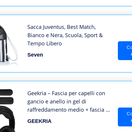
XBOX ONE, XBOX SERIES X]
[playstation_4]
Sacca Juventus, Best Match,
Bianco e Nera, Scuola, Sport &
Tempo Libero
Co
Seven
Geekria – Fascia per capelli con
gancio e anello in gel di
raffreddamento medio + fascia di
Co
protezione per archetto con
GEEKRIA
cerniera, compatibile con cuffie