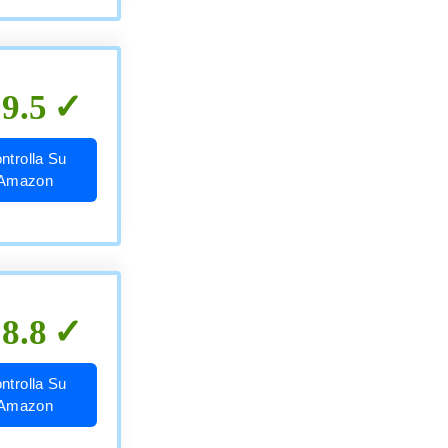
9.5
ntrolla Su
Amazon
8.8
ntrolla Su
Amazon