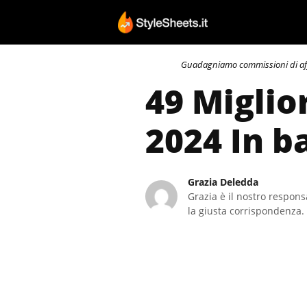
Vai
al
contenuto
Guadagniamo commissioni di affili
49 Miglio
2024 In b
Grazia Deledda
Grazia è il nostro responsa
la giusta corrispondenza. 