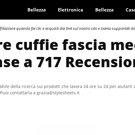
Bellezza
Elettronica
Bellezza
Cas
azione quando fai clic e acquisti dai link sul nostro sito e siamo supportati dai 
re cuffie fascia me
ase a 717 Recensio
bile della ricerca sui prodotti che lavora 24 ore su 24 per aiutarti 
Puoi contattarla a grazia@stylesheets.it