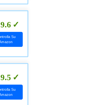
9.6
ntrolla Su
Amazon
9.5
ntrolla Su
Amazon