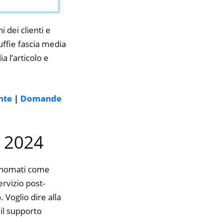
i dei clienti e
uffie fascia media
a l’articolo e
nte
|
Domande
l 2024
rinomati come
ervizio post-
 Voglio dire alla
il supporto