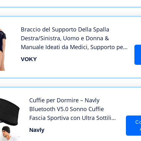
ATH Bose B JBL Hyperx Sony,
colore: Nero
Braccio del Supporto Della Spalla
Destra/Sinistra, Uomo e Donna &
Manuale Ideati da Medici, Supporto per
Articolazione AC
VOKY
Dislocata,Borsiti,Tendinite,Lacrima,Artrit
e,Manica a Compressione per Spalla
Cuffie per Dormire – Navly
Bluetooth V5.0 Sonno Cuffie
Fascia Sportiva con Ultra Sottili
Co
HD Stereo Altoparlanti,Perfette
Navly
per Sport, Traversine Laterali,