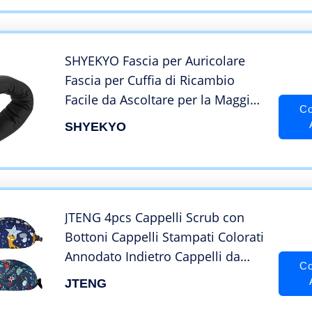
MSR7 M30X M40X M50
SHYEKYO Fascia per Auricolare
Fascia per Cuffia di Ricambio
Facile da Ascoltare per la Maggior
Co
Parte delle Cuffie di Medie
SHYEKYO
Dimensioni per Fascia per
Auricolari
JTENG 4pcs Cappelli Scrub con
Bottoni Cappelli Stampati Colorati
Annodato Indietro Cappelli da
Co
Lavoro Unisex Copricapo
JTENG
Bouffant Regolabile Cappello con