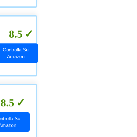
8.5
Controlla Su
Amazon
8.5
ntrolla Su
Amazon