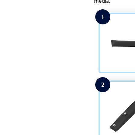
media.
1
2