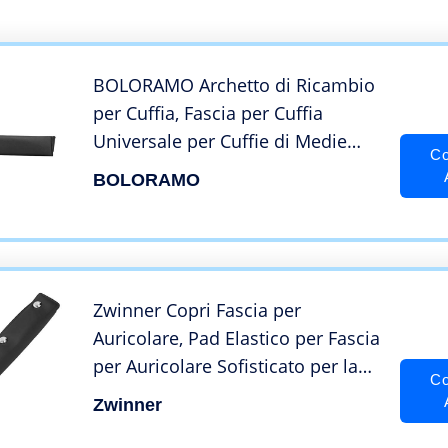
BOLORAMO Archetto di Ricambio
per Cuffia, Fascia per Cuffia
Universale per Cuffie di Medie
Co
Dimensioni per -Technica MSR7
BOLORAMO
M30X M40X M50
Zwinner Copri Fascia per
Auricolare, Pad Elastico per Fascia
per Auricolare Sofisticato per la
Co
Maggior Parte delle Cuffie di
Zwinner
Medie Dimensioni per ‑Technica