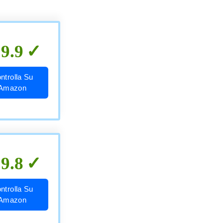
9.9
ntrolla Su
Amazon
9.8
ntrolla Su
Amazon