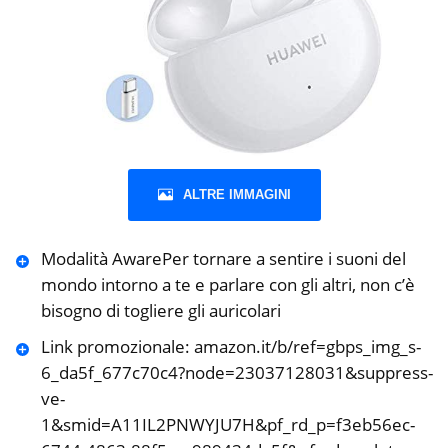
ALTRE IMMAGINI
Modalità AwarePer tornare a sentire i suoni del
mondo intorno a te e parlare con gli altri, non c’è
bisogno di togliere gli auricolari
Link promozionale: amazon.it/b/ref=gbps_img_s-
6_da5f_677c70c4?node=23037128031&suppress-
ve-
1&smid=A11IL2PNWYJU7H&pf_rd_p=f3eb56ec-