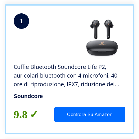
1
Cuffie Bluetooth Soundcore Life P2,
auricolari bluetooth con 4 microfoni, 40
ore di riproduzione, IPX7, riduzione dei
rumori cVc 8.0, driver in grafene, cuffie
Soundcore
wireless per lavoro e viaggio
9.8
Controlla Su Amazon