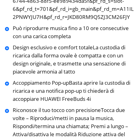
6744-4863-88f5-ee989434da5f&pf_rd_s=slot-
6&pf_rd_t=701&pf_rd_i=gb_main&pf_rd_m=A11IL
2PNWYJU7H&pf_rd_r=JKD80RM9Q5ZJ3CM26FJY
Può riprodurre musica fino a 10 ore consecutive
con una carica completa
Design esclusivo e comfort totaleLa custodia di
ricarica dalla forma ovale è compatta e con un
design originale, e trasmette una sensazione di
piacevole armonia al tatto
Accoppiamento Pop-upBasta aprire la custodia di
ricarica e una notifica pop-up ti chiederà di
accoppiare HUAWEI FreeBuds 4i
Riconosce il tuo tocco con precisioneTocca due
volte – Riproduci/metti in pausa la musica,
Rispondi/termina una chiamata; Premi a lungo –
Attiva/disattiva le modalità Riduzione attiva del