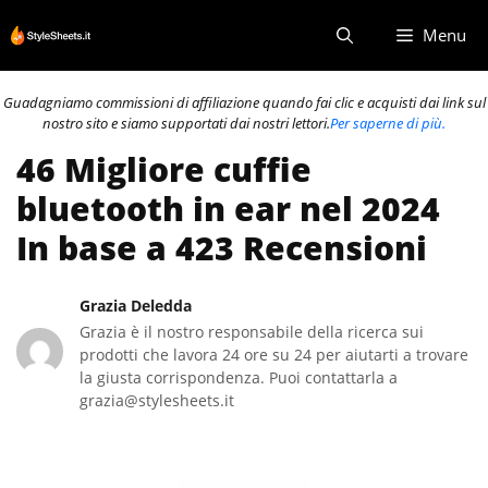
Vai
Menu
al
contenuto
Guadagniamo commissioni di affiliazione quando fai clic e acquisti dai link sul
nostro sito e siamo supportati dai nostri lettori.
Per saperne di più.
46 Migliore cuffie
bluetooth in ear nel 2024
In base a 423 Recensioni
Grazia Deledda
Grazia è il nostro responsabile della ricerca sui
prodotti che lavora 24 ore su 24 per aiutarti a trovare
la giusta corrispondenza. Puoi contattarla a
grazia@stylesheets.it