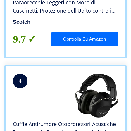
Paraorecchie Leggeri con Morbidi
Cuscinetti, Protezione dell’Udito contro i
Livelli di Rumore nell’Intervallo 87-98 dB,
Scotch
SNR: 27dB, Giallo, Confezione da 1
9.7
Controlla Su Amazon
4
Cuffie Antirumore Otoprotettori Acustiche