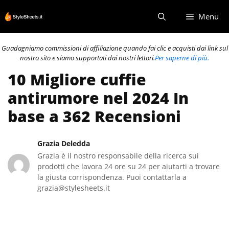
Vai
Menu
al
contenuto
Guadagniamo commissioni di affiliazione quando fai clic e acquisti dai link sul
nostro sito e siamo supportati dai nostri lettori.
Per saperne di più.
10 Migliore cuffie
antirumore nel 2024 In
base a 362 Recensioni
Grazia Deledda
Grazia è il nostro responsabile della ricerca sui
prodotti che lavora 24 ore su 24 per aiutarti a trovare
la giusta corrispondenza. Puoi contattarla a
grazia@stylesheets.it