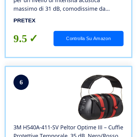
per un livello di intensità acustica
massimo di 31 dB, comodissime da
indossare grazie al peso ridotto e agli
PRETEX
archetti regolabili
9.5
Controlla Su Amazon
6
3M H540A-411-SV Peltor Optime III – Cuffie
Protettive Temporale, 35 dB, Nero/Rosso