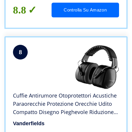
8.8
Controlla Su Amazon
8
Cuffie Antirumore Otoprotettori Acustiche
Paraorecchie Protezione Orecchie Udito
Compatto Disegno Pieghevole Riduzione
di Rumore per Uomini Donne Bambini –
Vanderfields
per Poligono di Tiro Batteria Fai da Te