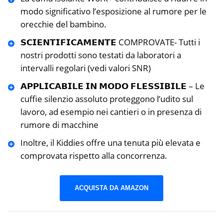
modo significativo l’esposizione al rumore per le
orecchie del bambino.
𝗦𝗖𝗜𝗘𝗡𝗧𝗜𝗙𝗜𝗖𝗔𝗠𝗘𝗡𝗧𝗘 COMPROVATE- Tutti i
nostri prodotti sono testati da laboratori a
intervalli regolari (vedi valori SNR)
𝗔𝗣𝗣𝗟𝗜𝗖𝗔𝗕𝗜𝗟𝗘 𝗜𝗡 𝗠𝗢𝗗𝗢 𝗙𝗟𝗘𝗦𝗦𝗜𝗕𝗜𝗟𝗘 – Le
cuffie silenzio assoluto proteggono l’udito sul
lavoro, ad esempio nei cantieri o in presenza di
rumore di macchine
Inoltre, il Kiddies offre una tenuta più elevata e
comprovata rispetto alla concorrenza.
ACQUISTA DA AMAZON