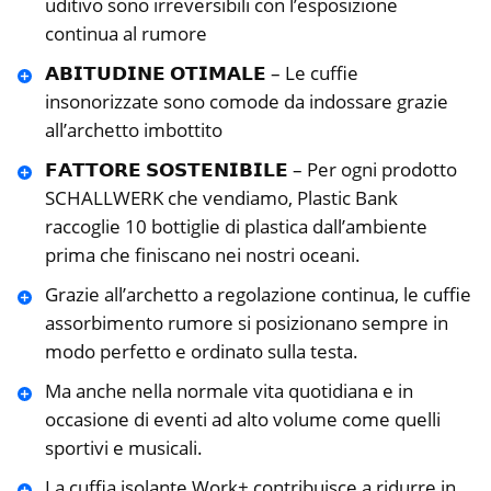
uditivo sono irreversibili con l’esposizione
continua al rumore
𝗔𝗕𝗜𝗧𝗨𝗗𝗜𝗡𝗘 𝗢𝗧𝗜𝗠𝗔𝗟𝗘 – Le cuffie
insonorizzate sono comode da indossare grazie
all’archetto imbottito
𝗙𝗔𝗧𝗧𝗢𝗥𝗘 𝗦𝗢𝗦𝗧𝗘𝗡𝗜𝗕𝗜𝗟𝗘 – Per ogni prodotto
SCHALLWERK che vendiamo, Plastic Bank
raccoglie 10 bottiglie di plastica dall’ambiente
prima che finiscano nei nostri oceani.
Grazie all’archetto a regolazione continua, le cuffie
assorbimento rumore si posizionano sempre in
modo perfetto e ordinato sulla testa.
Ma anche nella normale vita quotidiana e in
occasione di eventi ad alto volume come quelli
sportivi e musicali.
La cuffia isolante Work+ contribuisce a ridurre in