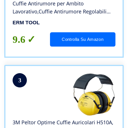
Cuffie Antirumore per Ambito
Lavorativo,Cuffie Antirumore Regolabili
,Attenua i Rumori e Protegge l’udito,
ERM TOOL
Ldeale sul Lavoro e Nella vita Quotidiana
9.6
Controlla Su Amazon
3
3M Peltor Optime Cuffie Auricolari H510A,