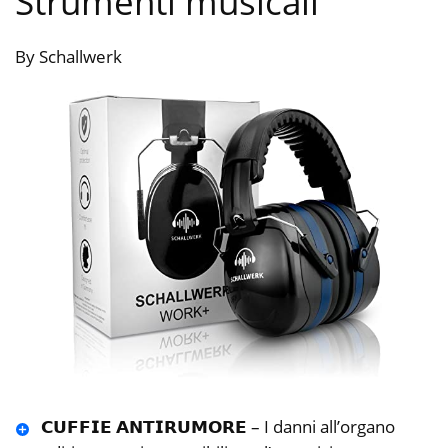
Strumenti musicali
By Schallwerk
𝗖𝗨𝗙𝗙𝗜𝗘 𝗔𝗡𝗧𝗜𝗥𝗨𝗠𝗢𝗥𝗘 – I danni all’organo