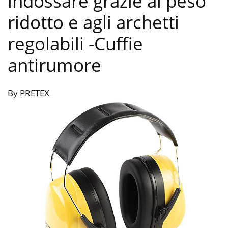
indossare grazie al peso
ridotto e agli archetti
regolabili
-Cuffie
antirumore
By PRETEX