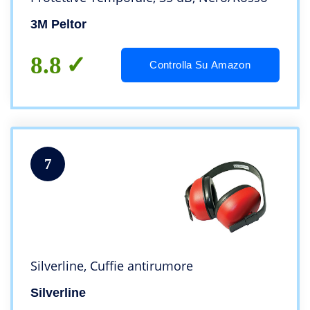
3M Peltor
8.8
Controlla Su Amazon
7
Silverline, Cuffie antirumore
Silverline