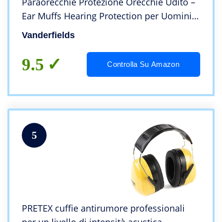
Paraorecchie Protezione Orecchie Udito –
Ear Muffs Hearing Protection per Uomini
Donne Bambini – Compatto Disegno
Vanderfields
Pieghevole Riduzione di Rumore per Cuffia
9.5
Controlla Su Amazon
5
PRETEX cuffie antirumore professionali