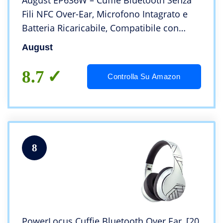
August EP636W – Cuffie Bluetooth Senza
Fili NFC Over-Ear, Microfono Intagrato e
Batteria Ricaricabile, Compatibile con
Smartphones, iPhone, iPad, PC, Tablet,
August
Telefonini – Bianco
8.7
Controlla Su Amazon
8
PowerLocus Cuffie Bluetooth Over Ear, [20