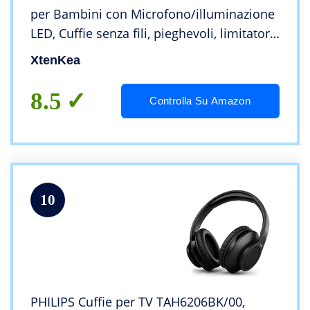
per Bambini con Microfono/illuminazione
LED, Cuffie senza fili, pieghevoli, limitatore
a 85 /94dB per
XtenKea
smartphone/PC/Laptop/Tablet/TV (Rosa)
8.5
Controlla Su Amazon
10
PHILIPS Cuffie per TV TAH6206BK/00,