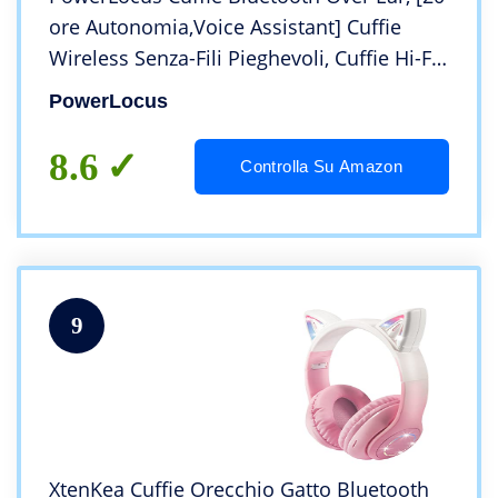
ore Autonomia,Voice Assistant] Cuffie
Wireless Senza-Fili Pieghevoli, Cuffie Hi-Fi
Stereo con Microfono per iPhone,
PowerLocus
Samsung, iPad, PC, TV, Argento Lucido
8.6
Controlla Su Amazon
9
XtenKea Cuffie Orecchio Gatto Bluetooth