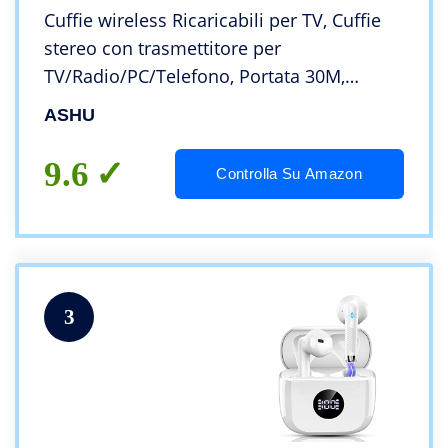
Cuffie wireless Ricaricabili per TV, Cuffie
stereo con trasmettitore per
TV/Radio/PC/Telefono, Portata 30M,
Connessione ottica, AUX da 3,5 mm, Uscita
ASHU
audio RCA, Nero
9.6
Controlla Su Amazon
3