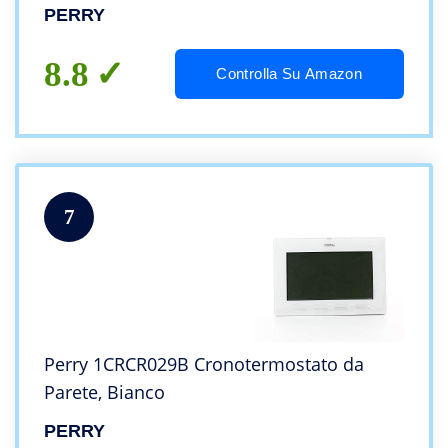
PERRY
8.8
Controlla Su Amazon
7
Perry 1CRCR029B Cronotermostato da
Parete, Bianco
PERRY