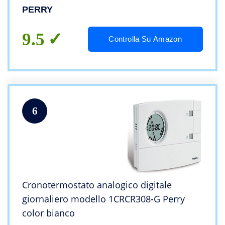
PERRY
9.5
Controlla Su Amazon
6
Cronotermostato analogico digitale
giornaliero modello 1CRCR308-G Perry
color bianco