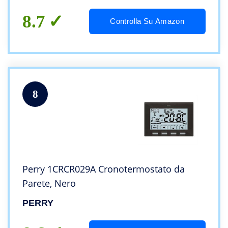
8.7
Controlla Su Amazon
8
Perry 1CRCR029A Cronotermostato da
Parete, Nero
PERRY