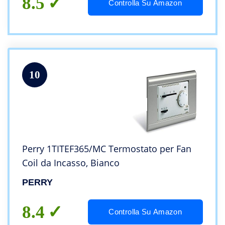
8.5
Controlla Su Amazon
10
Perry 1TITEF365/MC Termostato per Fan
Coil da Incasso, Bianco
PERRY
8.4
Controlla Su Amazon