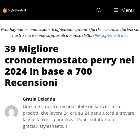
Vai
Menu
al
contenuto
Guadagniamo commissioni di affiliazione quando fai clic e acquisti dai link sul
nostro sito e siamo supportati dai nostri lettori.
Per saperne di più.
39 Migliore
cronotermostato perry nel
2024 In base a 700
Recensioni
Grazia Deledda
Grazia è il nostro responsabile della ricerca sui
prodotti che lavora 24 ore su 24 per aiutarti a trovare
la giusta corrispondenza. Puoi contattarla a
grazia@stylesheets.it