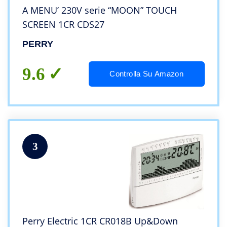
A MENU’ 230V serie “MOON” TOUCH
SCREEN 1CR CDS27
PERRY
9.6
Controlla Su Amazon
3
Perry Electric 1CR CR018B Up&Down