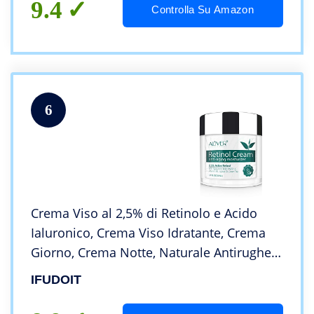
9.4
Controlla Su Amazon
6
Crema Viso al 2,5% di Retinolo e Acido
Ialuronico, Crema Viso Idratante, Crema
Giorno, Crema Notte, Naturale Antirughe
Antietà, Illuminante e Rimpolpante, per
IFUDOIT
Uomo e Donna e tutti i tipi di pelle