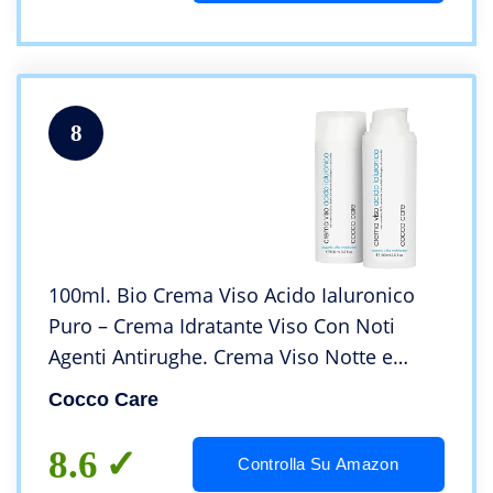
8
100ml. Bio Crema Viso Acido Ialuronico
Puro – Crema Idratante Viso Con Noti
Agenti Antirughe. Crema Viso Notte e
Giorno per Uomo e Donna. Illuminante
Cocco Care
Viso Adatto per Contorno Occhi. Made in
Italy
8.6
Controlla Su Amazon