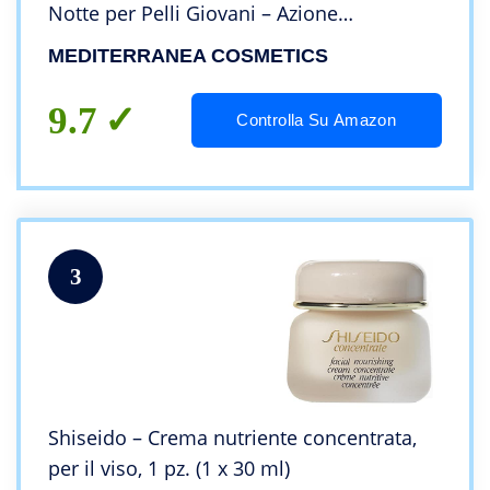
Notte per Pelli Giovani – Azione
Detossinante e Antiossidante per
MEDITERRANEA COSMETICS
Prevenire le Rughe – 50 ml
9.7
Controlla Su Amazon
3
Shiseido – Crema nutriente concentrata,
per il viso, 1 pz. (1 x 30 ml)