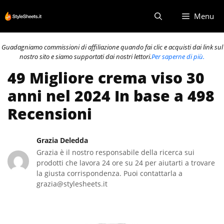
Vai
Menu
al
contenuto
Guadagniamo commissioni di affiliazione quando fai clic e acquisti dai link sul
nostro sito e siamo supportati dai nostri lettori.
Per saperne di più.
49 Migliore crema viso 30
anni nel 2024 In base a 498
Recensioni
Grazia Deledda
Grazia è il nostro responsabile della ricerca sui
prodotti che lavora 24 ore su 24 per aiutarti a trovare
la giusta corrispondenza. Puoi contattarla a
grazia@stylesheets.it