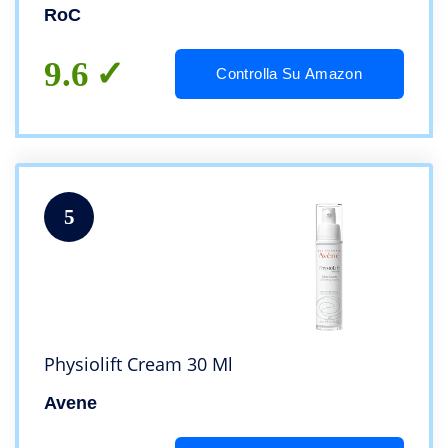
Raggi UVA/UVB B – 50 ml
RoC
9.6
Controlla Su Amazon
5
Physiolift Cream 30 Ml
Avene