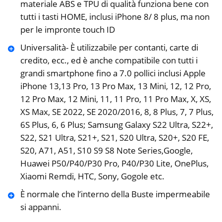
materiale ABS e TPU di qualità funziona bene con
tutti i tasti HOME, inclusi iPhone 8/ 8 plus, ma non
per le impronte touch ID
Universalità- È utilizzabile per contanti, carte di
credito, ecc., ed è anche compatibile con tutti i
grandi smartphone fino a 7.0 pollici inclusi Apple
iPhone 13,13 Pro, 13 Pro Max, 13 Mini, 12, 12 Pro,
12 Pro Max, 12 Mini, 11, 11 Pro, 11 Pro Max, X, XS,
XS Max, SE 2022, SE 2020/2016, 8, 8 Plus, 7, 7 Plus,
6S Plus, 6, 6 Plus; Samsung Galaxy S22 Ultra, S22+,
S22, S21 Ultra, S21+, S21, S20 Ultra, S20+, S20 FE,
S20, A71, A51, S10 S9 S8 Note Series,Google,
Huawei P50/P40/P30 Pro, P40/P30 Lite, OnePlus,
Xiaomi Remdi, HTC, Sony, Gogole etc.
È normale che l’interno della Buste impermeabile
si appanni.