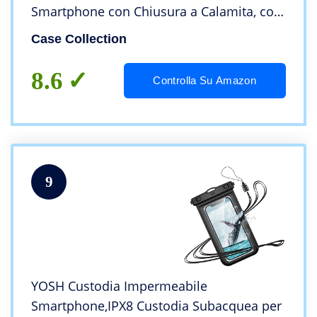
Smartphone con Chiusura a Calamita, con
Slot per Tessere e Supporto Pieghevole
Case Collection
per Cover Samsung A13
8.6
Controlla Su Amazon
9
YOSH Custodia Impermeabile
Smartphone,IPX8 Custodia Subacquea per