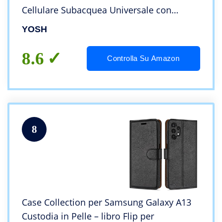
Cellulare Subacquea Universale con
Cordino Regolabile Finestre Trasparenti
YOSH
per Telefono iPhone 14 13 12 Xiaomi
Samsung Huawei
8.6
Controlla Su Amazon
8
Case Collection per Samsung Galaxy A13
Custodia in Pelle – libro Flip per