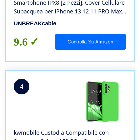
Smartphone IPX8 [2 Pezzi], Cover Cellulare
Subacquea per iPhone 13 12 11 PRO Max
Mini, XR XS X SE 8 7 6, Samsung
UNBREAKcable
S22/S21/S20, Huawei Xiaomi Fino a 7.0″
9.6
Controlla Su Amazon
4
kwmobile Custodia Compatibile con