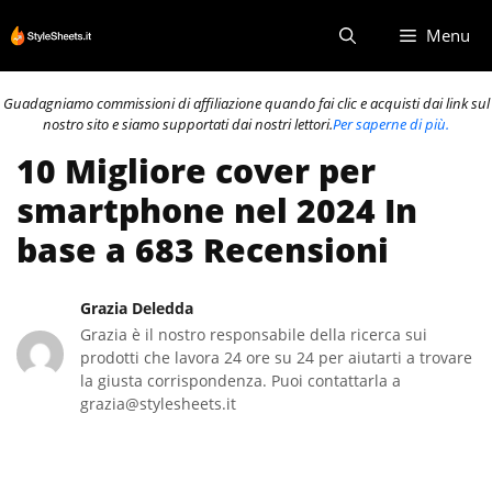
Vai
Menu
al
contenuto
Guadagniamo commissioni di affiliazione quando fai clic e acquisti dai link sul
nostro sito e siamo supportati dai nostri lettori.
Per saperne di più.
10 Migliore cover per
smartphone nel 2024 In
base a 683 Recensioni
Grazia Deledda
Grazia è il nostro responsabile della ricerca sui
prodotti che lavora 24 ore su 24 per aiutarti a trovare
la giusta corrispondenza. Puoi contattarla a
grazia@stylesheets.it