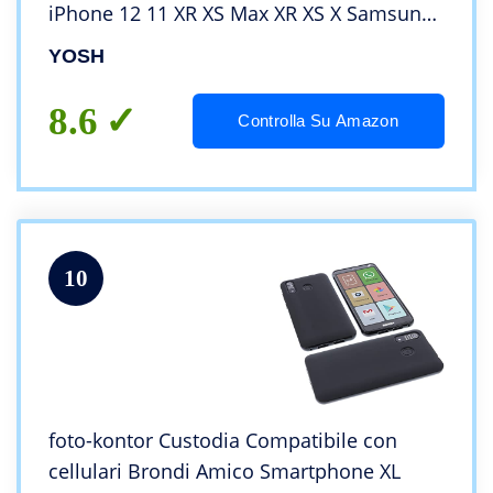
iPhone 12 11 XR XS Max XR XS X Samsung
Galaxy Xiaomi Redmi Huawei P40 P30 PRO
YOSH
P30 Fino a 6.8″
8.6
Controlla Su Amazon
10
foto-kontor Custodia Compatibile con
cellulari Brondi Amico Smartphone XL