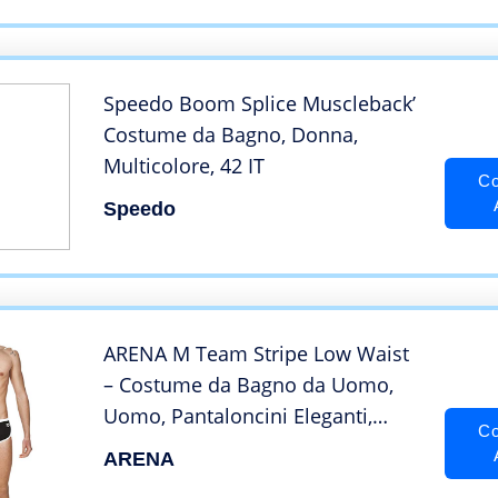
Speedo Boom Splice Muscleback’
Costume da Bagno, Donna,
Multicolore, 42 IT
Co
Speedo
ARENA M Team Stripe Low Waist
– Costume da Bagno da Uomo,
Uomo, Pantaloncini Eleganti,
Co
001280, Nero/Bianco, FR : Taille
ARENA
Unique (Taille Fabricant : 60)