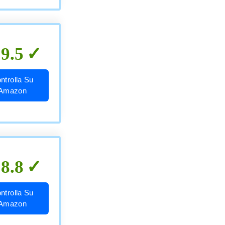
9.5
ntrolla Su
Amazon
8.8
ntrolla Su
Amazon