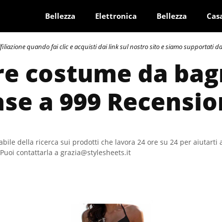
Bellezza
Elettronica
Bellezza
Cas
azione quando fai clic e acquisti dai link sul nostro sito e siamo supportati dai 
re costume da bag
ase a 999 Recensio
bile della ricerca sui prodotti che lavora 24 ore su 24 per aiutarti 
Puoi contattarla a grazia@stylesheets.it