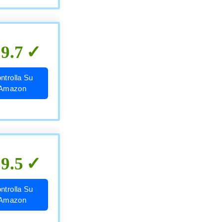
9.7
ntrolla Su
Amazon
9.5
ntrolla Su
Amazon