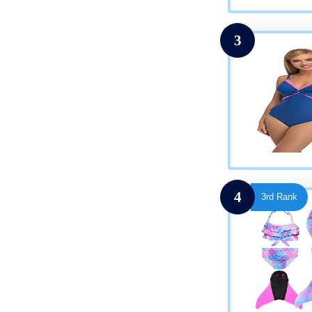
3
4
3rd Rank