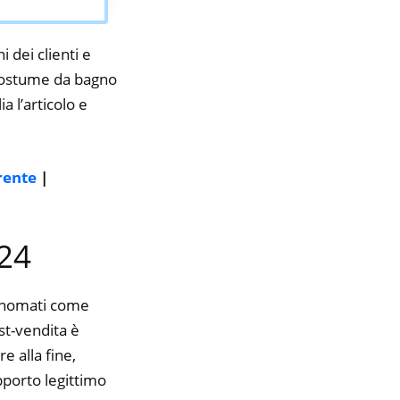
i dei clienti e
a costume da bagno
a l’articolo e
rente
|
024
rinomati come
ost-vendita è
e alla fine,
pporto legittimo