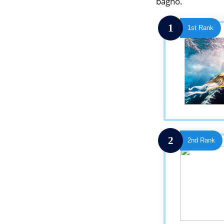
bagno.
1
1st Rank
2
2nd Rank