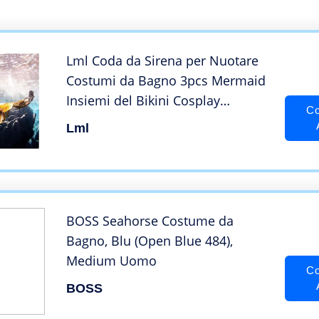
Lml Coda da Sirena per Nuotare
Costumi da Bagno 3pcs Mermaid
Insiemi del Bikini Cosplay
Co
Costume da Sirena Bambina
Lml
Regalo per Donna(Color:Stile H.)
BOSS Seahorse Costume da
Bagno, Blu (Open Blue 484),
Medium Uomo
Co
BOSS