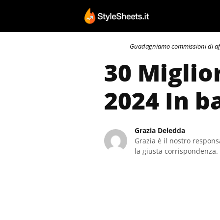
Vai
al
contenuto
Guadagniamo commissioni di affili
30 Miglio
2024 In b
Grazia Deledda
Grazia è il nostro responsa
la giusta corrispondenza. 