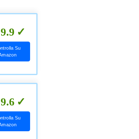
9.9
ntrolla Su
Amazon
9.6
ntrolla Su
Amazon