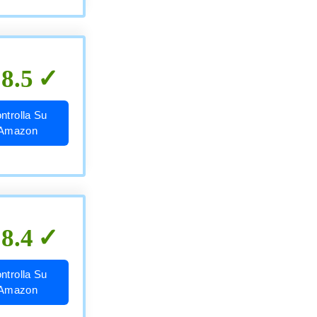
8.5
ntrolla Su
Amazon
8.4
ntrolla Su
Amazon