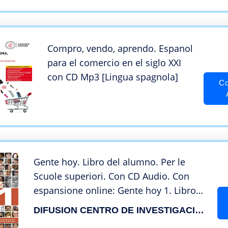
Compro, vendo, aprendo. Espanol
para el comercio en el siglo XXI
con CD Mp3 [Lingua spagnola]
Co
Gente hoy. Libro del alumno. Per le
Scuole superiori. Con CD Audio. Con
espansione online: Gente hoy 1. Libro
del alumno [Lingua spagnola]: Gente
DIFUSION CENTRO DE INVESTIGACION Y PUBLICACIONES DE IDIOMAS S.L.
Hoy 1 Libro del alumno + CD