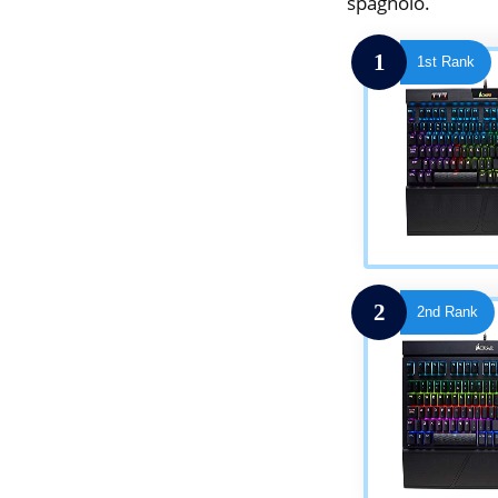
spagnolo.
1
1st Rank
2
2nd Rank