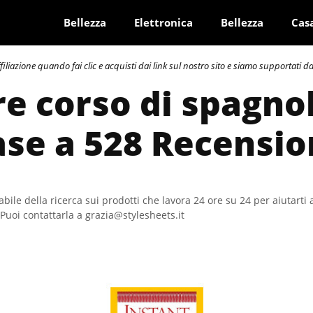
Bellezza
Elettronica
Bellezza
Cas
azione quando fai clic e acquisti dai link sul nostro sito e siamo supportati dai 
re corso di spagno
ase a 528 Recensio
bile della ricerca sui prodotti che lavora 24 ore su 24 per aiutarti 
Puoi contattarla a grazia@stylesheets.it