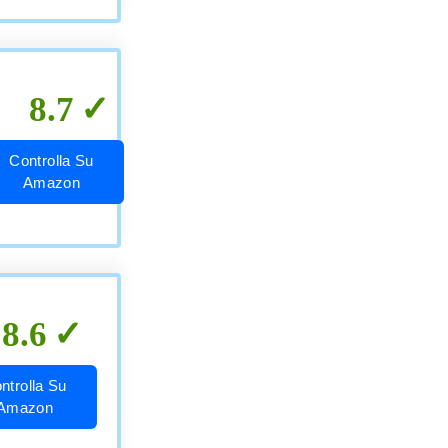
8.7
Controlla Su
Amazon
8.6
ntrolla Su
Amazon