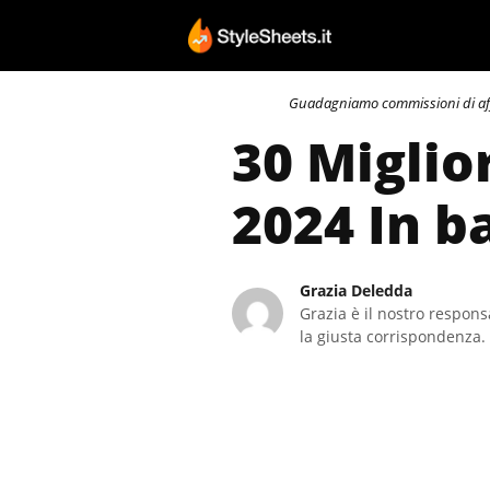
Vai
al
contenuto
Guadagniamo commissioni di affili
30 Miglio
2024 In b
Grazia Deledda
Grazia è il nostro responsa
la giusta corrispondenza. 