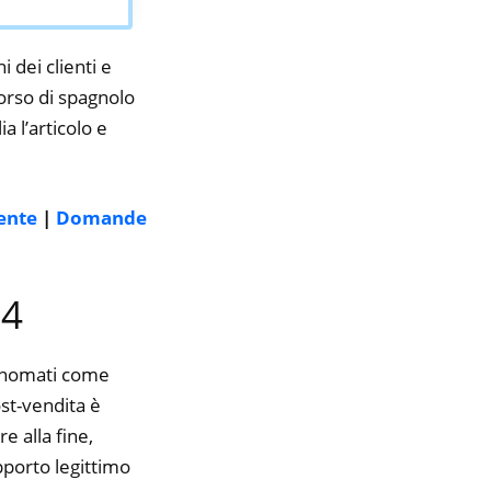
i dei clienti e
corso di spagnolo
a l’articolo e
rente
|
Domande
24
rinomati come
ost-vendita è
e alla fine,
pporto legittimo