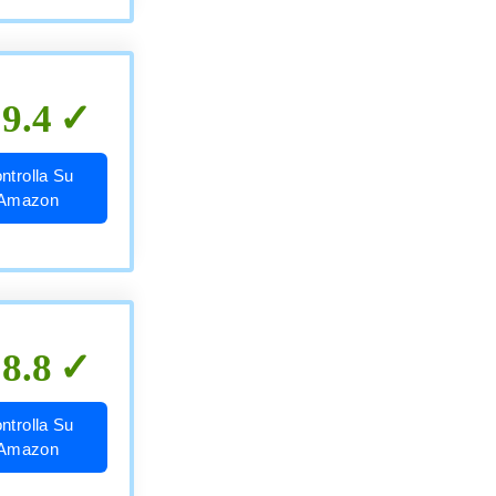
9.4
ntrolla Su
Amazon
8.8
ntrolla Su
Amazon