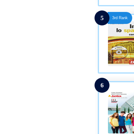
5
3rd Rank
6