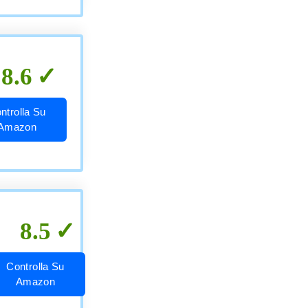
8.6
ntrolla Su
Amazon
8.5
Controlla Su
Amazon