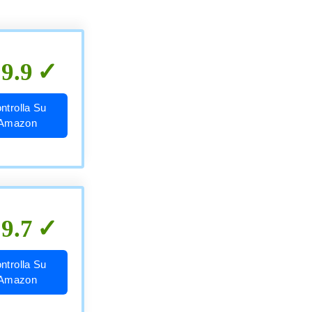
9.9
ntrolla Su
Amazon
9.7
ntrolla Su
Amazon