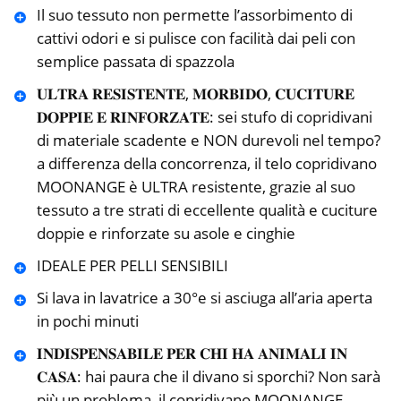
Il suo tessuto non permette l’assorbimento di
cattivi odori e si pulisce con facilità dai peli con
semplice passata di spazzola
𝐔𝐋𝐓𝐑𝐀 𝐑𝐄𝐒𝐈𝐒𝐓𝐄𝐍𝐓𝐄, 𝐌𝐎𝐑𝐁𝐈𝐃𝐎, 𝐂𝐔𝐂𝐈𝐓𝐔𝐑𝐄
𝐃𝐎𝐏𝐏𝐈𝐄 𝐄 𝐑𝐈𝐍𝐅𝐎𝐑𝐙𝐀𝐓𝐄: sei stufo di copridivani
di materiale scadente e NON durevoli nel tempo?
a differenza della concorrenza, il telo copridivano
MOONANGE è ULTRA resistente, grazie al suo
tessuto a tre strati di eccellente qualità e cuciture
doppie e rinforzate su asole e cinghie
IDEALE PER PELLI SENSIBILI
Si lava in lavatrice a 30°e si asciuga all’aria aperta
in pochi minuti
𝐈𝐍𝐃𝐈𝐒𝐏𝐄𝐍𝐒𝐀𝐁𝐈𝐋𝐄 𝐏𝐄𝐑 𝐂𝐇𝐈 𝐇𝐀 𝐀𝐍𝐈𝐌𝐀𝐋𝐈 𝐈𝐍
𝐂𝐀𝐒𝐀: hai paura che il divano si sporchi? Non sarà
più un problema, il copridivano MOONANGE