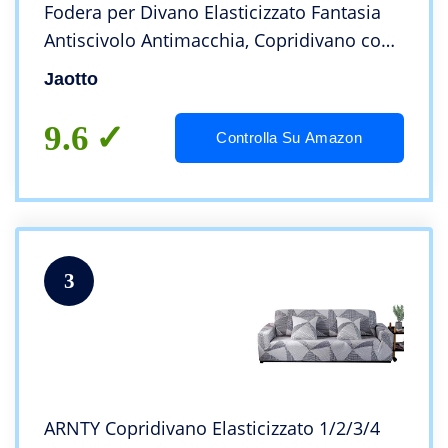
Fodera per Divano Elasticizzato Fantasia
Antiscivolo Antimacchia, Copridivano con
Braccioli Tessuto Super Morbido
Jaotto
Universale(Foglie Beige,4 Posti)
9.6
Controlla Su Amazon
3
ARNTY Copridivano Elasticizzato 1/2/3/4