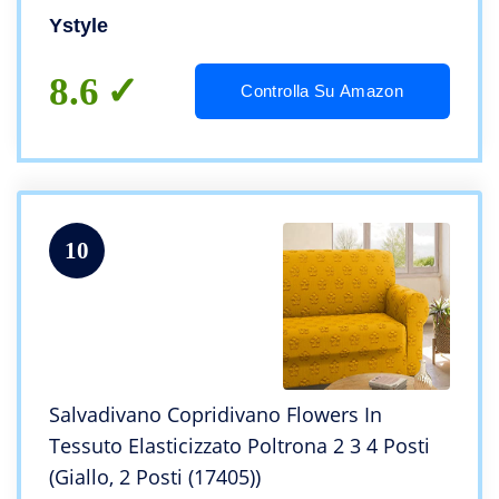
Gatto, Antimacchia Lavabile Copri Divano
Ystyle
Antiscivolo, Cachi
8.6
Controlla Su Amazon
10
Salvadivano Copridivano Flowers In
Tessuto Elasticizzato Poltrona 2 3 4 Posti
(Giallo, 2 Posti (17405))