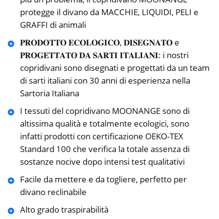
protegge il divano da MACCHIE, LIQUIDI, PELI e
GRAFFI di animali
𝐏𝐑𝐎𝐃𝐎𝐓𝐓𝐎 𝐄𝐂𝐎𝐋𝐎𝐆𝐈𝐂𝐎, 𝐃𝐈𝐒𝐄𝐆𝐍𝐀𝐓𝐎 e
𝐏𝐑𝐎𝐆𝐄𝐓𝐓𝐀𝐓𝐎 𝐃𝐀 𝐒𝐀𝐑𝐓𝐈 𝐈𝐓𝐀𝐋𝐈𝐀𝐍𝐈: i nostri
copridivani sono disegnati e progettati da un team
di sarti italiani con 30 anni di esperienza nella
Sartoria Italiana
I tessuti del copridivano MOONANGE sono di
altissima qualità e totalmente ecologici, sono
infatti prodotti con certificazione OEKO-TEX
Standard 100 che verifica la totale assenza di
sostanze nocive dopo intensi test qualitativi
Facile da mettere e da togliere, perfetto per
divano reclinabile
Alto grado traspirabilità