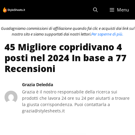
Vai
Menu
al
contenuto
Guadagniamo commissioni di affiliazione quando fai clic e acquisti dai link sul
nostro sito e siamo supportati dai nostri lettori.
Per saperne di più.
45 Migliore copridivano 4
posti nel 2024 In base a 77
Recensioni
Grazia Deledda
Grazia è il nostro responsabile della ricerca sui
prodotti che lavora 24 ore su 24 per aiutarti a trovare
la giusta corrispondenza. Puoi contattarla a
grazia@stylesheets.it