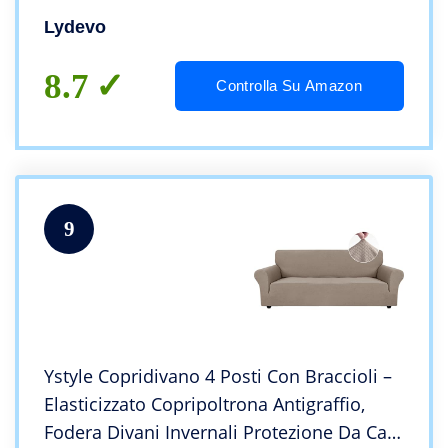
Fantasia Universale Antiscivolo Lavabile
Lydevo
Divano Protector,Linee Intrecciate
8.7
Controlla Su Amazon
9
Ystyle Copridivano 4 Posti Con Braccioli –
Elasticizzato Copripoltrona Antigraffio,
Fodera Divani Invernali Protezione Da Cani