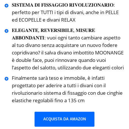
𝐒𝐈𝐒𝐓𝐄𝐌𝐀 𝐃𝐈 𝐅𝐈𝐒𝐒𝐀𝐆𝐆𝐈𝐎 𝐑𝐈𝐕𝐎𝐋𝐔𝐙𝐈𝐎𝐍𝐀𝐑𝐈𝐎:
perfetto per TUTTI i tipi di divani, anche in PELLE
ed ECOPELLE e divani RELAX
𝐄𝐋𝐄𝐆𝐀𝐍𝐓𝐄, 𝐑𝐄𝐕𝐄𝐑𝐒𝐈𝐁𝐈𝐋𝐄, 𝐌𝐈𝐒𝐔𝐑𝐄
𝐀𝐁𝐁𝐎𝐍𝐃𝐀𝐍𝐓𝐈: vuoi ogni tanto cambiare aspetto
al tuo divano senza acquistare un nuovo fodere
copridivano? il salva divano imbottito MOONANGE
è double face, puoi rinnovare quando vuoi
l’aspetto del salotto, utilizzando due eleganti colori
Finalmente sarà teso e immobile, è infatti
progettato per aderire a tutti i divani con il
rivoluzionario sistema di fissaggio con due cinghie
elastiche regolabili fino a 135 cm
ACQUISTA DA AMAZON