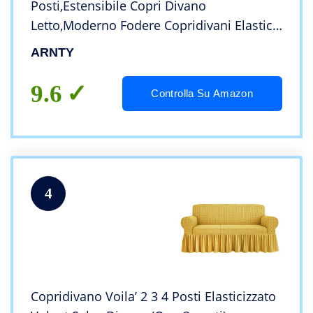
Posti,Estensibile Copri Divano
Letto,Moderno Fodere Copridivani Elastico
Fodera Protettiva(Grigio-Linee Strisce,
ARNTY
Copridivano 3 Posti:181-230cm)
9.6
Controlla Su Amazon
4
Copridivano Voila’ 2 3 4 Posti Elasticizzato