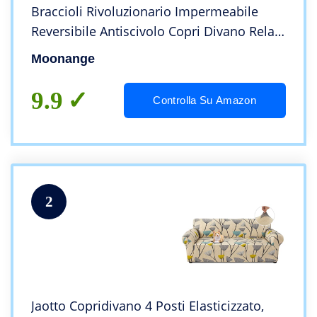
Braccioli Rivoluzionario Impermeabile
Reversibile Antiscivolo Copri Divano Relax
Antimacchia Antigraffio Cani Gatti
Moonange
Moderno Salvadivano Seduta 200 cm
(Tortora)
9.9
Controlla Su Amazon
2
Jaotto Copridivano 4 Posti Elasticizzato,