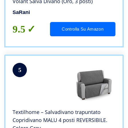
Volant Salva Divano (Oro, 3 posti)
SaRani
9.5
Controlla Su Amazon
5
Textilhome – Salvadivano trapuntato
Copridivano MALU 4 posti REVERSIBILE.