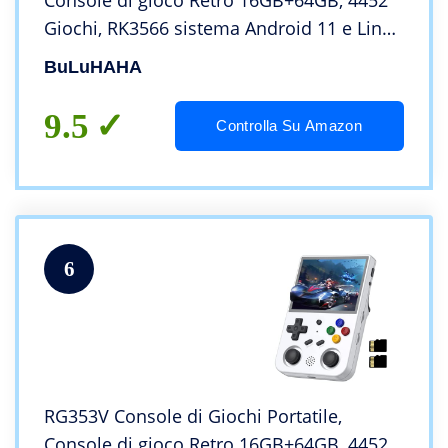
Console di gioco Retro 16GB+64GB, 4452
Giochi, RK3566 sistema Android 11 e Linux
quad-core 1.8GHz, Retro game console 3,5
BuLuHAHA
pollici, funzione WIFI e bluetooth
9.5
Controlla Su Amazon
6
RG353V Console di Giochi Portatile,
Console di gioco Retro 16GB+64GB, 4452