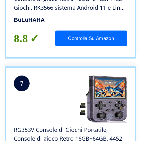
Giochi, RK3566 sistema Android 11 e Linux
quad-core 1.8GHz, Retro game console 3,5
BuLuHAHA
pollici, funzione WIFI e bluetooth
8.8
Controlla Su Amazon
7
RG353V Console di Giochi Portatile,
Console di gioco Retro 16GB+64GB, 4452