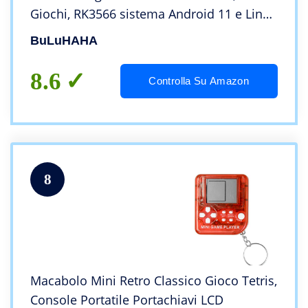
Giochi, RK3566 sistema Android 11 e Linux
quad-core 1.8GHz, Retro game console 3,5
BuLuHAHA
pollici, funzione WIFI e bluetooth
8.6
Controlla Su Amazon
8
Macabolo Mini Retro Classico Gioco Tetris,
Console Portatile Portachiavi LCD