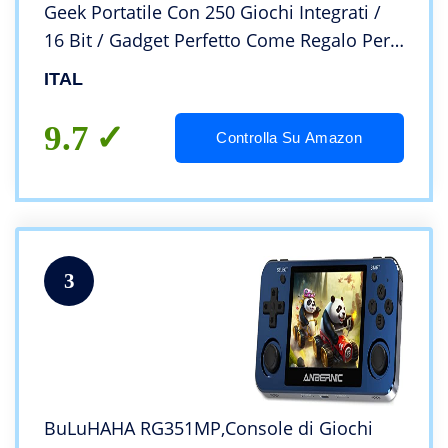
Geek Portatile Con 250 Giochi Integrati /
16 Bit / Gadget Perfetto Come Regalo Per
Bambini E Adulti (Blu)
ITAL
9.7
Controlla Su Amazon
3
BuLuHAHA RG351MP,Console di Giochi