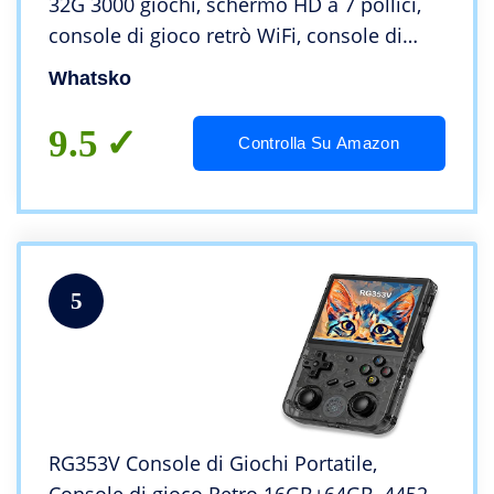
32G 3000 giochi, schermo HD a 7 pollici,
console di gioco retrò WiFi, console di
gioco retrò supporta l’uscita HD
Whatsko
9.5
Controlla Su Amazon
5
RG353V Console di Giochi Portatile,