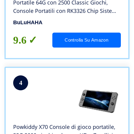
Portatile 64G con 2500 Classic Giochi,
Console Portatili con RK3326 Chip Sistema
open source stabile,Ricevitore di Segnale
BuLuHAHA
WiFi, Anbernic RG351MP Console Giochi
9.6
Controlla Su Amazon
4
Powkiddy X70 Console di gioco portatile,