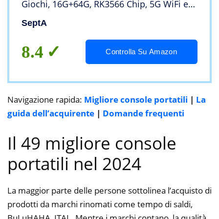
Giochi, 16G+64G, RK3566 Chip, 5G WiFi e
Bluetooth, 3,5 Pollici Console Portatile
SeptA
Giochi Retro
8.4
Controlla Su Amazon
Navigazione rapida:
Migliore console portatili
|
La
guida dell’acquirente
|
Domande frequenti
Il 49 migliore console
portatili nel 2024
La maggior parte delle persone sottolinea l’acquisto di
prodotti da marchi rinomati come tempo di saldi,
BuLuHAHA, ITAL. Mentre i marchi contano, la qualità,