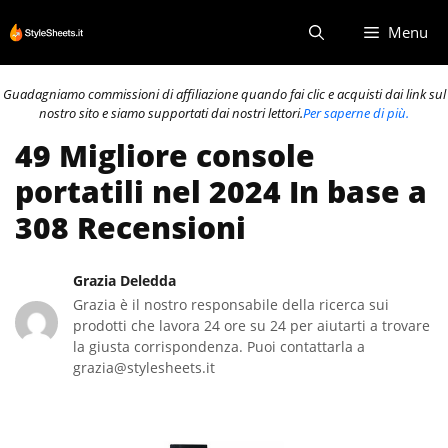
Vai
Menu
al
contenuto
Guadagniamo commissioni di affiliazione quando fai clic e acquisti dai link sul
nostro sito e siamo supportati dai nostri lettori.
Per saperne di più.
49 Migliore console
portatili nel 2024 In base a
308 Recensioni
Grazia Deledda
Grazia è il nostro responsabile della ricerca sui
prodotti che lavora 24 ore su 24 per aiutarti a trovare
la giusta corrispondenza. Puoi contattarla a
grazia@stylesheets.it