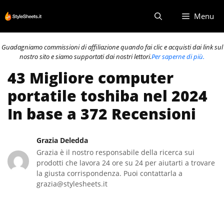
Vai
Menu
al
contenuto
Guadagniamo commissioni di affiliazione quando fai clic e acquisti dai link sul
nostro sito e siamo supportati dai nostri lettori.
Per saperne di più.
43 Migliore computer
portatile toshiba nel 2024
In base a 372 Recensioni
Grazia Deledda
Grazia è il nostro responsabile della ricerca sui
prodotti che lavora 24 ore su 24 per aiutarti a trovare
la giusta corrispondenza. Puoi contattarla a
grazia@stylesheets.it