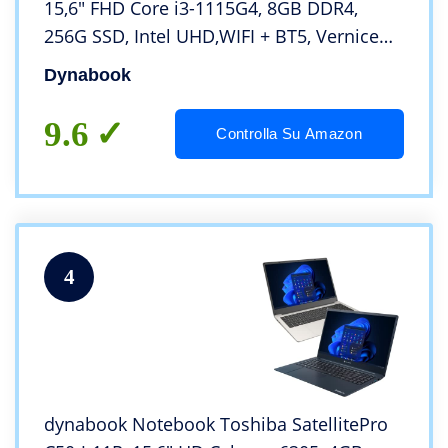
15,6″ FHD Core i3-1115G4, 8GB DDR4,
256G SSD, Intel UHD,WIFI + BT5, Vernice
Antibatterica, Windows 11 Home, Colore:
Dynabook
Champagne Gold
9.6
Controlla Su Amazon
4
dynabook Notebook Toshiba SatellitePro