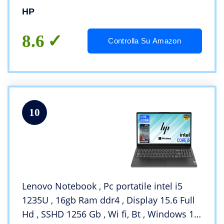
Lan,Bluetooth, Webcam,Windows 11 Pro
HP
8.6
Controlla Su Amazon
10
Lenovo Notebook , Pc portatile intel i5
1235U , 16gb Ram ddr4 , Display 15.6 Full
Hd , SSHD 1256 Gb , Wi fi, Bt , Windows 11