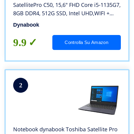
SatellitePro C50, 15,6″ FHD Core i5-1135G7,
8GB DDR4, 512G SSD, Intel UHD,WIFI +
BT5, Vernice Antibatterica, Windows 11
Dynabook
Home, Colore: Dark Blue
9.9
Controlla Su Amazon
2
Notebook dynabook Toshiba Satellite Pro