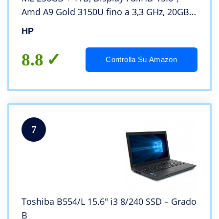
Amd A9 Gold 3150U fino a 3,3 GHz, 20GB
DDR4, Fingerprint, Wi-fi, 3 usb, webcam
HP
HD, Win11 Pro, Pronto All’uso, Gar. IT
8.8
Controlla Su Amazon
7
Toshiba B554/L 15.6″ i3 8/240 SSD – Grado
B