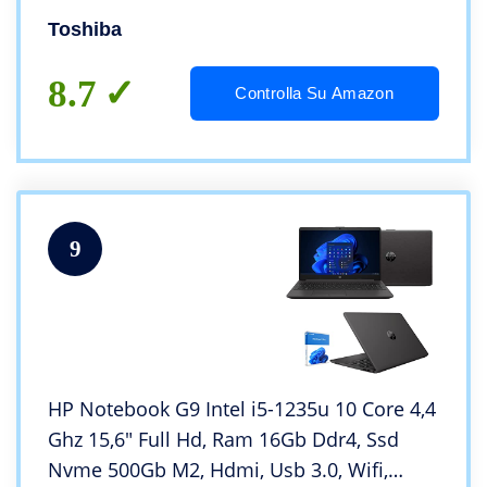
generazione i7-6600U
Toshiba
8.7
Controlla Su Amazon
9
HP Notebook G9 Intel i5-1235u 10 Core 4,4
Ghz 15,6″ Full Hd, Ram 16Gb Ddr4, Ssd
Nvme 500Gb M2, Hdmi, Usb 3.0, Wifi,