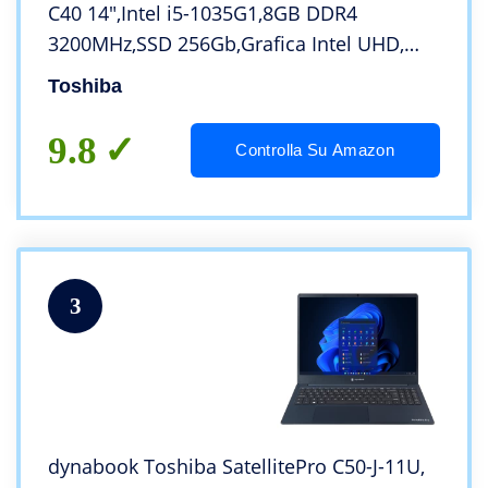
C40 14″,Intel i5-1035G1,8GB DDR4
3200MHz,SSD 256Gb,Grafica Intel UHD,
Gigabit – LAN Wireless 802.11a/b/g/n/ac,
Toshiba
Bluetooth, Windows 10 Pro
9.8
Controlla Su Amazon
3
dynabook Toshiba SatellitePro C50-J-11U,