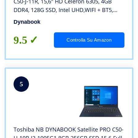
C50-J-11R, 15,6″ HD Celeron 6305, 4GB
DDR4, 128G SSD, Intel UHD,WIFI + BT5,
Vernice Antibatterica, W11Pro, Dark Blue
Dynabook
9.5
Controlla Su Amazon
5
Toshiba NB DYNABOOK Satellite PRO C50-