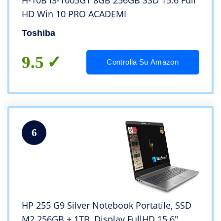
H-10B I3-1005G1 8GB 256GB SSD 15.6 Full
HD Win 10 PRO ACADEMI
Toshiba
9.5
Controlla Su Amazon
6
HP 255 G9 Silver Notebook Portatile, SSD
M2 256GB + 1TB, Display FullHD 15.6″,