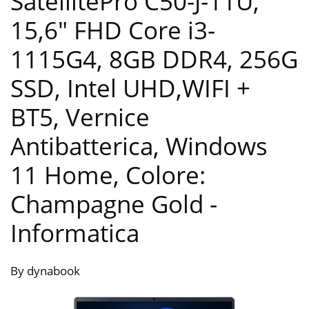
SatellitePro C50-J-11U,
15,6″ FHD Core i3-
1115G4, 8GB DDR4, 256G
SSD, Intel UHD,WIFI +
BT5, Vernice
Antibatterica, Windows
11 Home, Colore:
Champagne Gold
-
Informatica
By dynabook