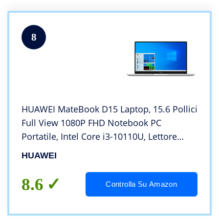
8
HUAWEI MateBook D15 Laptop, 15.6 Pollici
Full View 1080P FHD Notebook PC
Portatile, Intel Core i3-10110U, Lettore
d’Impronta Digitale, 8 GB di RAM, SSD da
HUAWEI
256 GB , Windows 10, Layout Italiano,
Silver
8.6
Controlla Su Amazon