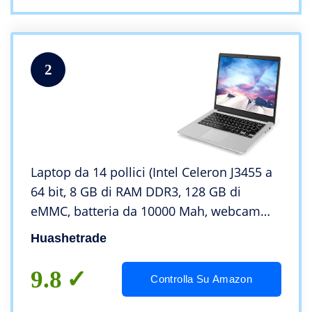
2
Laptop da 14 pollici (Intel Celeron J3455 a
64 bit, 8 GB di RAM DDR3, 128 GB di
eMMC, batteria da 10000 Mah, webcam
HD, sistema operativo Windows 10
Huashetrade
preinstallato, display IPS 1366 * 768 FHD)
Notebook
9.8
Controlla Su Amazon