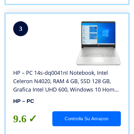
3
HP – PC 14s-dq0041nl Notebook, Intel
Celeron N4020, RAM 4 GB, SSD 128 GB,
Grafica Intel UHD 600, Windows 10 Home
Mode S, 14” HD Antiriflesso, Webcam,
HP – PC
USB-C, USB, HDMI, Micro SD/SD, Argento
9.6
Controlla Su Amazon