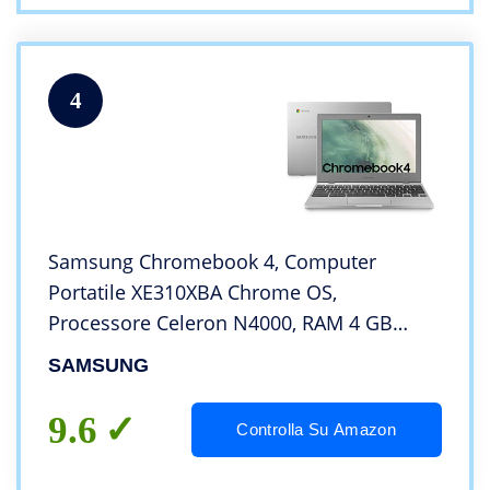
4
Samsung Chromebook 4, Computer
Portatile XE310XBA Chrome OS,
Processore Celeron N4000, RAM 4 GB
LPDDR4, 64 GB SSD, Display 11.6” Full HD
SAMSUNG
LED, UHD Graphics 600, USB-C, Argento
(Platinum-Titan)
9.6
Controlla Su Amazon