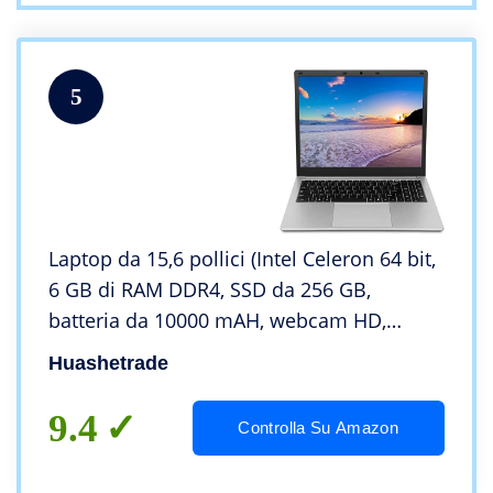
5
Laptop da 15,6 pollici (Intel Celeron 64 bit,
6 GB di RAM DDR4, SSD da 256 GB,
batteria da 10000 mAH, webcam HD,
sistema operativo Windows 10
Huashetrade
preinstallato, display IPS FHD 1920 * 1080)
9.4
Controlla Su Amazon