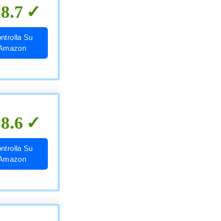
8.7
ntrolla Su
Amazon
8.6
ntrolla Su
Amazon