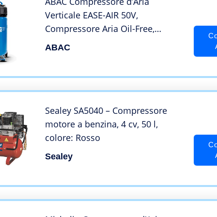
ABAC Compressore d’Aria
Verticale EASE-AIR 50V,
Compressore Aria Oil-Free,
Co
Pressione Massima 10 Bar,
ABAC
Potenza 2 Hp, Serbatoio 50 Litri,
Rumorosità 97 dB (A)
Sealey SA5040 – Compressore
motore a benzina, 4 cv, 50 l,
colore: Rosso
Co
Sealey