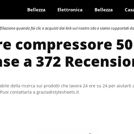
Bellezza
Elettronica
Bellezza
Cas
azione quando fai clic e acquisti dai link sul nostro sito e siamo supportati dai 
re compressore 50 l
ase a 372 Recensio
bile della ricerca sui prodotti che lavora 24 ore su 24 per aiutarti 
Puoi contattarla a grazia@stylesheets.it