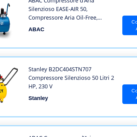
ABAC Compressore d’Aria
Silenzioso EASE-AIR 50,
Compressore Aria Oil-Free,
Co
Pressione Massima 8 Bar,
ABAC
Potenza 1 Hp, Serbatoio 50 Litri,
Rumorosità 59 dB
Stanley B2DC404STN707
Compressore Silenzioso 50 Litri 2
HP, 230 V
Co
Stanley