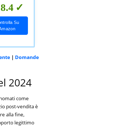
8.4
ntrolla Su
Amazon
rente
|
Domande
el 2024
rinomati come
izio post-vendita è
e alla fine,
pporto legittimo