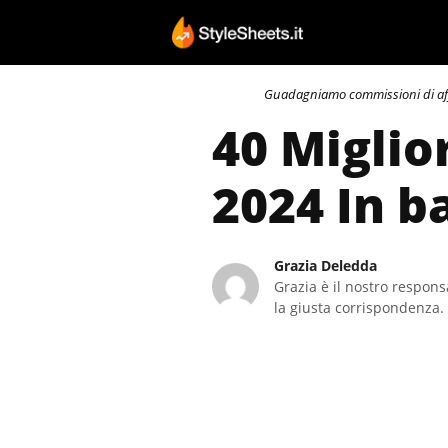
Vai
al
contenuto
Guadagniamo commissioni di affili
40 Miglio
2024 In b
Grazia Deledda
Grazia è il nostro responsa
la giusta corrispondenza. 