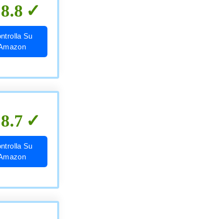
8.8
ntrolla Su
Amazon
8.7
ntrolla Su
Amazon