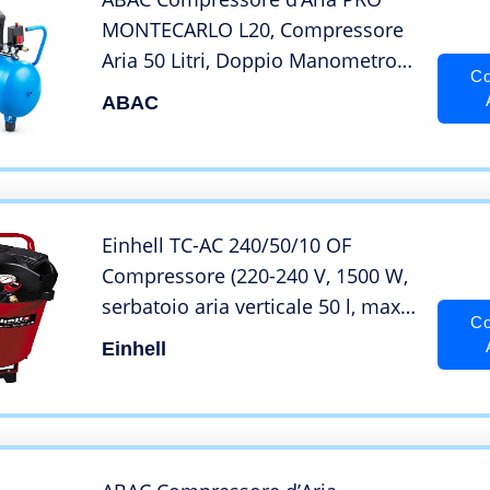
MONTECARLO L20, Compressore
Aria 50 Litri, Doppio Manometro,
Co
Pressione Massima 10 Bar,
ABAC
Lubrificato ad olio, Ruote per
Trasporto, Potenza 2 CV
Einhell TC-AC 240/50/10 OF
Compressore (220-240 V, 1500 W,
serbatoio aria verticale 50 l, max
Co
10 bar, portata aria max 173
Einhell
l/min., cilindri 1, autolubrificato -
no olio, carrelato, inc. 1
manometro)