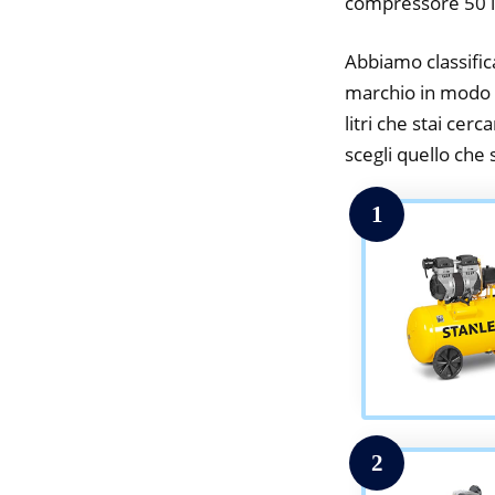
compressore 50 li
Abbiamo classifica
marchio in modo d
litri che stai cerc
scegli quello che s
1
2