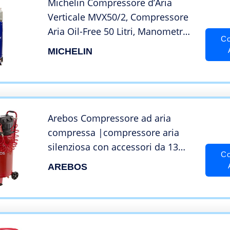
Michelin Compressore d’Aria
Verticale MVX50/2, Compressore
Aria Oil-Free 50 Litri, Manometro,
Co
Pressione Massima 10 Bar, Ruote
MICHELIN
per Trasporto, Potenza 2 CV
Arebos Compressore ad aria
compressa |compressore aria
silenziosa con accessori da 13
Co
pezzi |a bassa manutenzione |
AREBOS
spegnimento automatico |
Capacità: 50 l, 30 l o 6 l (50 litri)