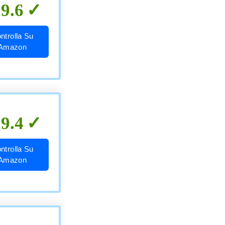
9.6
ntrolla Su
Amazon
9.4
ntrolla Su
Amazon