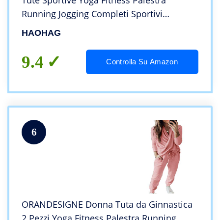
Tute Sportive Yoga Fitness Palestra
Running Jogging Completi Sportivi
Abbigliamento, Include Manica Lunga e
HAOHAG
Corta, Pantaloni, Reggiseno
9.4
Controlla Su Amazon
6
ORANDESIGNE Donna Tuta da Ginnastica
2 Pezzi Yoga Fitness Palestra Running