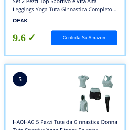
Set 2 Pezzi Top Sportivo e Vita Alta
Leggings Yoga Tuta Ginnastica Completo
Tuta per Running Yoga Fitness,B-Army
OEAK
Green,M
9.6
Controlla Su Amazon
5
HAOHAG 5 Pezzi Tute da Ginnastica Donna