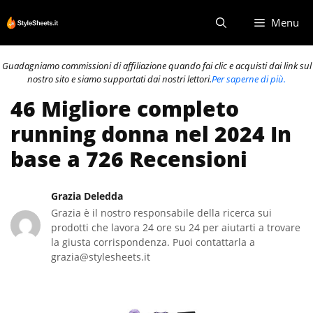
Vai
Menu
al
contenuto
Guadagniamo commissioni di affiliazione quando fai clic e acquisti dai link sul
nostro sito e siamo supportati dai nostri lettori.
Per saperne di più.
46 Migliore completo
running donna nel 2024 In
base a 726 Recensioni
Grazia Deledda
Grazia è il nostro responsabile della ricerca sui
prodotti che lavora 24 ore su 24 per aiutarti a trovare
la giusta corrispondenza. Puoi contattarla a
grazia@stylesheets.it