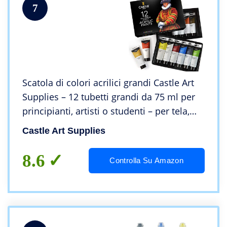
7
Scatola di colori acrilici grandi Castle Art
Supplies – 12 tubetti grandi da 75 ml per
principianti, artisti o studenti – per tela,
legno, ceramica, tessuto e nail art (12
Castle Art Supplies
tubetti da 75 ml)
8.6
Controlla Su Amazon