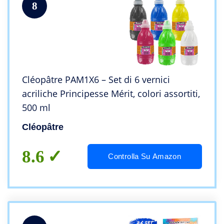
8
Cléopâtre PAM1X6 – Set di 6 vernici
acriliche Principesse Mérit, colori assortiti,
500 ml
Cléopâtre
8.6
Controlla Su Amazon