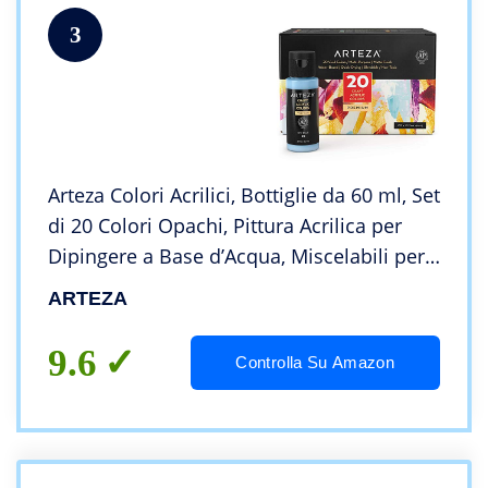
3
Arteza Colori Acrilici, Bottiglie da 60 ml, Set
di 20 Colori Opachi, Pittura Acrilica per
Dipingere a Base d’Acqua, Miscelabili per
Arte e Fai-da-Te su Vetro, Legno, Ceramica,
ARTEZA
Tessuti, Carta e Tela
9.6
Controlla Su Amazon