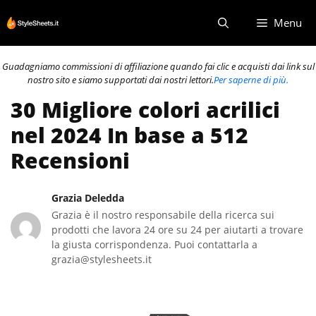
Vai
Menu
al
contenuto
Guadagniamo commissioni di affiliazione quando fai clic e acquisti dai link sul
nostro sito e siamo supportati dai nostri lettori.
Per saperne di più.
30 Migliore colori acrilici
nel 2024 In base a 512
Recensioni
Grazia Deledda
Grazia è il nostro responsabile della ricerca sui
prodotti che lavora 24 ore su 24 per aiutarti a trovare
la giusta corrispondenza. Puoi contattarla a
grazia@stylesheets.it