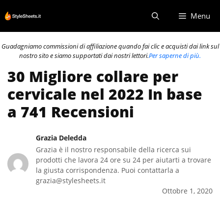
Vai
Menu
al
contenuto
Guadagniamo commissioni di affiliazione quando fai clic e acquisti dai link sul
nostro sito e siamo supportati dai nostri lettori.
Per saperne di più.
30 Migliore collare per
cervicale nel 2022 In base
a 741 Recensioni
Grazia Deledda
Grazia è il nostro responsabile della ricerca sui
prodotti che lavora 24 ore su 24 per aiutarti a trovare
la giusta corrispondenza. Puoi contattarla a
grazia@stylesheets.it
Ottobre 1, 2020