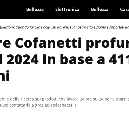
Bellezza
Elettronica
Bellezza
Cas
azione quando fai clic e acquisti dai link sul nostro sito e siamo supportati dai 
re Cofanetti profu
 2024 In base a 41
ni
bile della ricerca sui prodotti che lavora 24 ore su 24 per aiutarti 
Puoi contattarla a grazia@stylesheets.it