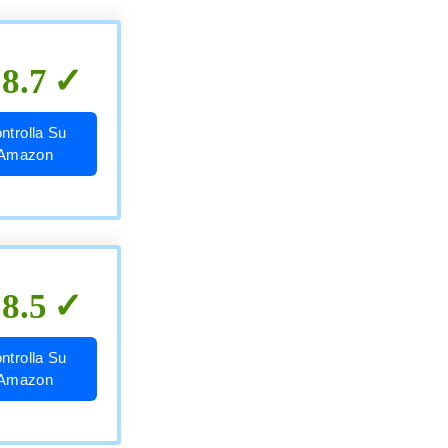
8.7
ntrolla Su
Amazon
8.5
ntrolla Su
Amazon