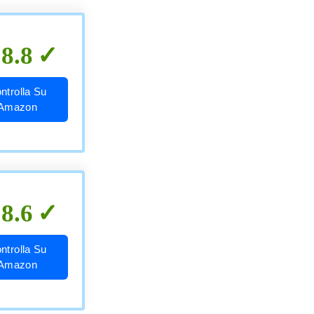
8.8
ntrolla Su
Amazon
8.6
ntrolla Su
Amazon