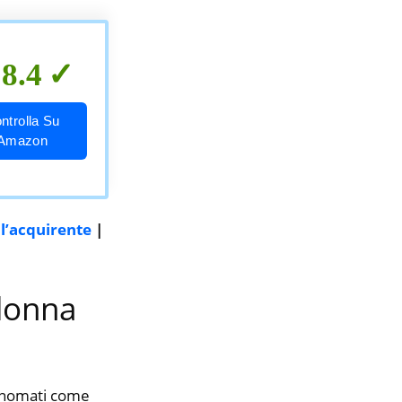
8.4
ntrolla Su
Amazon
ll’acquirente
|
 donna
rinomati come