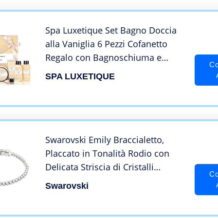
Spa Luxetique Set Bagno Doccia
alla Vaniglia 6 Pezzi Cofanetto
Regalo con Bagnoschiuma e
Co
Confezione Regalo Donna per
SPA LUXETIQUE
Anniversario Compleanno e
Viaggio
Swarovski Emily Braccialetto,
Placcato in Tonalità Rodio con
Delicata Striscia di Cristalli
Co
Montato a Castone, Taglia M,
Swarovski
Bianco