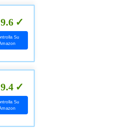
9.6
ntrolla Su
Amazon
9.4
ntrolla Su
Amazon