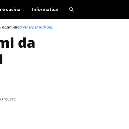
a e cucina
Informatica
nostri lettori.
Per saperne di più.
mi da
1
a trovare