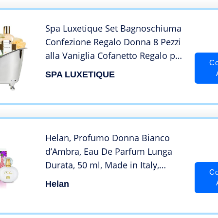
Spa Luxetique Set Bagnoschiuma
Confezione Regalo Donna 8 Pezzi
alla Vaniglia Cofanetto Regalo per
Co
Festa della Madre, Compleanno,
SPA LUXETIQUE
Anniversario e Spa a Casa
Helan, Profumo Donna Bianco
d’Ambra, Eau De Parfum Lunga
Durata, 50 ml, Made in Italy,
Co
Durata 4-5 Ore
Helan