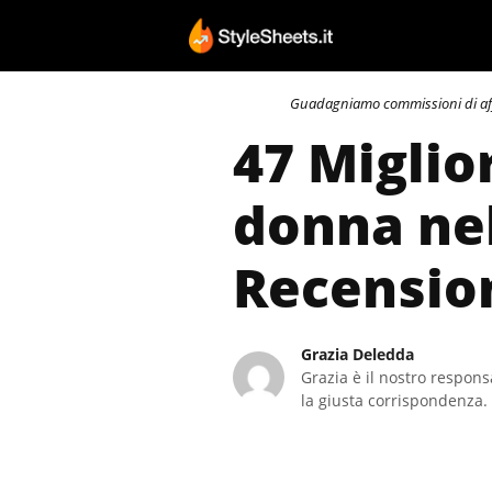
Vai
al
contenuto
Guadagniamo commissioni di affili
47 Miglio
donna nel
Recensio
Grazia Deledda
Grazia è il nostro responsa
la giusta corrispondenza. 