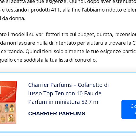
he si adatta alle tue esigenze. Quindi, dopo aver estenuato
o e testando i prodotti 411, alla fine l’abbiamo ridotto e el
i da donna.
to i modelli su vari fattori tra cui budget, durata, recension
a non lasciare nulla di intentato per aiutarti a trovare la 
cercando. Quindi tieni solo a mente le tue esigenze partico
 quello che soddisfa la tua lista di controllo.
Charrier Parfums – Cofanetto di
lusso Top Ten con 10 Eau de
Parfum in miniatura 52,7 ml
Co
CHARRIER PARFUMS