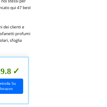
 noi stessi per
encato qui 47 best
i dei clienti e
Cofanetti profumi
lari, sfoglia
9.8
ntrolla Su
Amazon