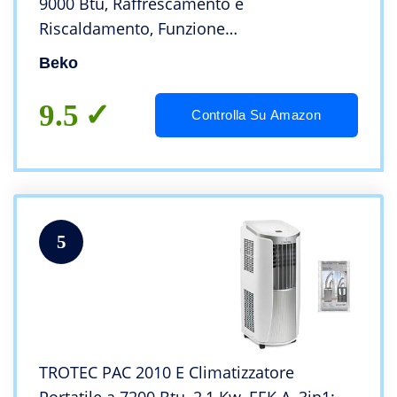
9000 Btu, Raffrescamento e
Riscaldamento, Funzione
Deumidificazione – Bianco, 33 x 28 x 68,5h
Beko
cm
9.5
Controlla Su Amazon
5
TROTEC PAC 2010 E Climatizzatore