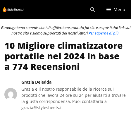
Vai
Menu
al
contenuto
Guadagniamo commissioni di affiliazione quando fai clic e acquisti dai link sul
nostro sito e siamo supportati dai nostri lettori.
Per saperne di più.
10 Migliore climatizzatore
portatile nel 2024 In base
a 774 Recensioni
Grazia Deledda
Grazia è il nostro responsabile della ricerca sui
prodotti che lavora 24 ore su 24 per aiutarti a trovare
la giusta corrispondenza. Puoi contattarla a
grazia@stylesheets.it