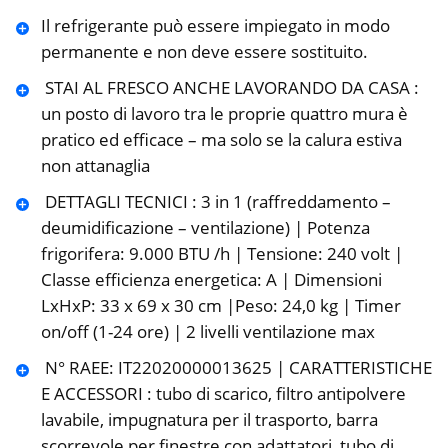
Il refrigerante può essere impiegato in modo
permanente e non deve essere sostituito.
️ STAI AL FRESCO ANCHE LAVORANDO DA CASA :
un posto di lavoro tra le proprie quattro mura è
pratico ed efficace – ma solo se la calura estiva
non attanaglia
️ DETTAGLI TECNICI : 3 in 1 (raffreddamento –
deumidificazione – ventilazione) | Potenza
frigorifera: 9.000 BTU /h | Tensione: 240 volt |
Classe efficienza energetica: A | Dimensioni
LxHxP: 33 x 69 x 30 cm |Peso: 24,0 kg | Timer
on/off (1-24 ore) | 2 livelli ventilazione max
️ N° RAEE: IT22020000013625 | CARATTERISTICHE
E ACCESSORI : tubo di scarico, filtro antipolvere
lavabile, impugnatura per il trasporto, barra
scorrevole per finestre con adattatori, tubo di