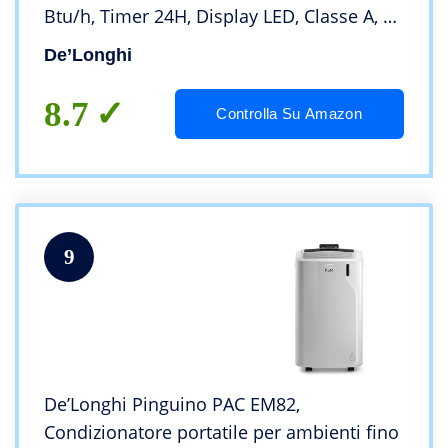
Btu/h, Timer 24H, Display LED, Classe A, 3
Velocità di Ventilazione, Termostato,
De’Longhi
Dotato di Maniglia, Ruote e Telecomando
8.7
Controlla Su Amazon
9
De’Longhi Pinguino PAC EM82,
Condizionatore portatile per ambienti fino