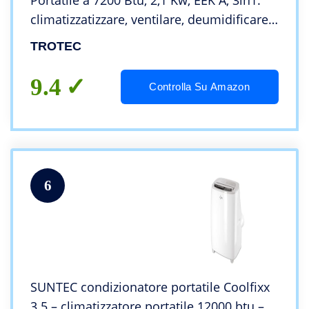
Portatile a 7200 Btu, 2,1 Kw, EEK A, 3in1:
climatizzatizzare, ventilare, deumidificare
incluso AirLock 1000
TROTEC
9.4
Controlla Su Amazon
6
SUNTEC condizionatore portatile Coolfixx
3.5 – climatizzatore portatile 12000 btu –