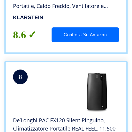
Portatile, Caldo Freddo, Ventilatore e
Deumidificatore con Night Mode, Classe A,
KLARSTEIN
9000 BTU/2,6 kW, Con Telecomando, Nero
8.6
Controlla Su Amazon
8
De’Longhi PAC EX120 Silent Pinguino,
Climatizzatore Portatile REAL FEEL, 11.500