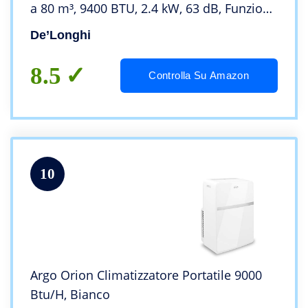
a 80 m³, 9400 BTU, 2.4 kW, 63 dB, Funzione
di deumidificazione, Classe energetica A,
De’Longhi
Timer da 24 ore, Bianco
8.5
Controlla Su Amazon
10
Argo Orion Climatizzatore Portatile 9000
Btu/H, Bianco