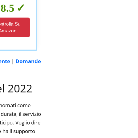
8.5
ntrolla Su
Amazon
ente
|
Domande
el 2022
rinomati come
durata, il servizio
icipo. Voglio dire
 ha il supporto