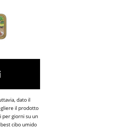
tavia, dato il
gliere il prodotto
i per giorni su un
8 best cibo umido