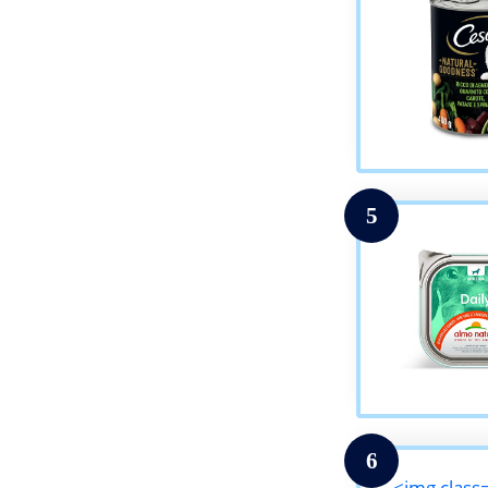
5
6
<img class