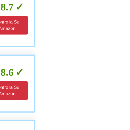
8.7
ntrolla Su
Amazon
8.6
ntrolla Su
Amazon