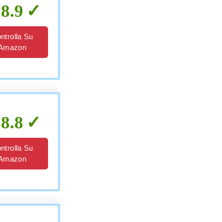
8.9
ntrolla Su
Amazon
8.8
ntrolla Su
Amazon