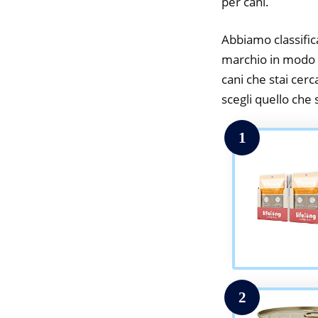
per cani.
Abbiamo classifica
marchio in modo d
cani che stai cerc
scegli quello che s
1
2