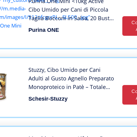
Purina One Mini <10kg Active
://m.media-
Cibo Umido per Cani di Piccola
/images/I/512pfcgrzRL._SL500_.jpg"
Taglia Bocconi in Salsa, 20 Buste
Co
 One Mini
da 100g
Purina ONE
Stuzzy, Cibo Umido per Cani
Adulti al Gusto Agnello Preparato
Monoproteico in Patè – Totale
Co
4,8Kg (6 Lattine da 800G)
Schesir-Stuzzy