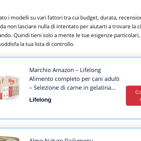
to i modelli su vari fattori tra cui budget, durata, recension
a non lasciare nulla di intentato per aiutarti a trovare la 
ando. Quindi tieni solo a mente le tue esigenze particolari, s
oddisfa la tua lista di controllo.
Marchio Amazon – Lifelong
Alimento completo per cani adulti
– Selezione di carne in gelatina
Co
4,8 kg (48 sacchetti x 100g)
Lifelong
Almo Nature Dailymenu –