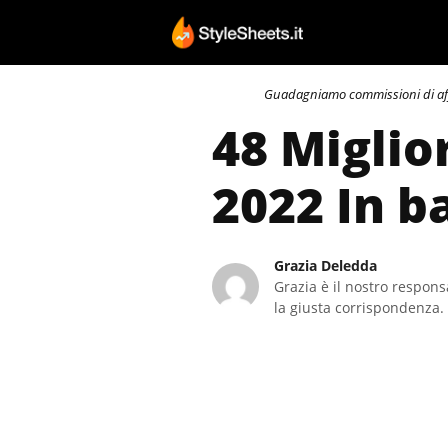
Vai
al
contenuto
Guadagniamo commissioni di affili
48 Miglio
2022 In b
Grazia Deledda
Grazia è il nostro responsa
la giusta corrispondenza. 