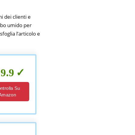
i dei clienti e
cibo umido per
foglia l’articolo e
9.9
ntrolla Su
Amazon