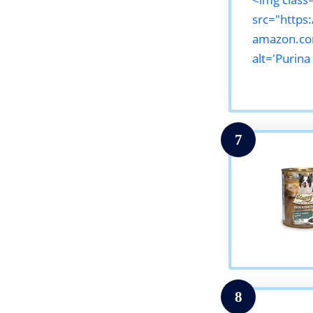
src="https
amazon.com
alt='Purina
7
8