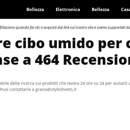
Bellezza
Elettronica
Bellezza
Cas
azione quando fai clic e acquisti dai link sul nostro sito e siamo supportati dai 
re cibo umido per 
ase a 464 Recensio
bile della ricerca sui prodotti che lavora 24 ore su 24 per aiutarti 
Puoi contattarla a grazia@stylesheets.it