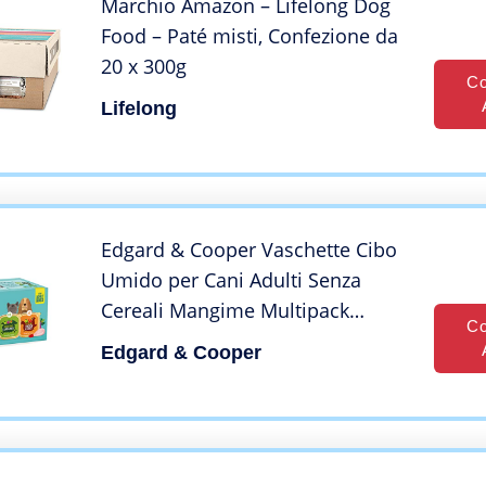
Marchio Amazon – Lifelong Dog
Food – Paté misti, Confezione da
20 x 300g
Co
Lifelong
Edgard & Cooper Vaschette Cibo
Umido per Cani Adulti Senza
Cereali Mangime Multipack
Co
Naturale 6x100g
Edgard & Cooper
2xPollo/Tacchino,
2xAgnello/Manzo e
2xSelvaggina/Anatra Fresco,
Alimentazione Completa