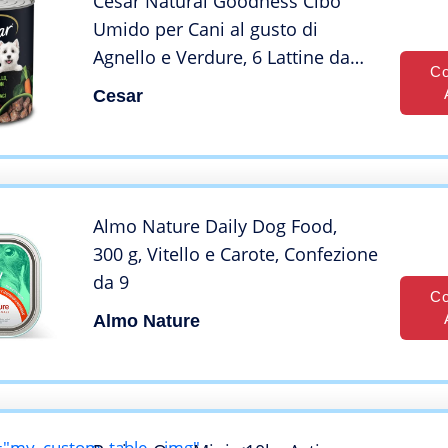
Cesar Natural Goodness Cibo
Umido per Cani al gusto di
Agnello e Verdure, 6 Lattine da
Co
400 g, totale 2.4 kg
Cesar
Almo Nature Daily Dog Food,
300 g, Vitello e Carote, Confezione
da 9
Co
Almo Nature
="my_custom_table__img"