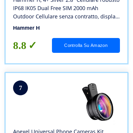
IP68 IK05 Dual Free SIM 2000 mAh
Outdoor Cellulare senza contratto, display
a colori da 2,8″, robusto, Mega batteria
Hammer H
2000 mAh, impermeabile (IP68)
8.8
Controlla Su Amazon
7
Apexel Universal Phone Cameras Kit