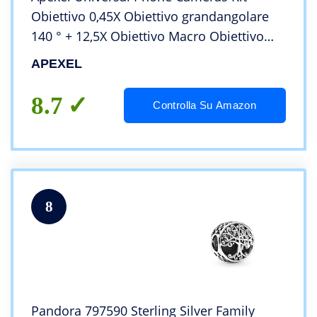
Obiettivo 0,45X Obiettivo grandangolare
140 ° + 12,5X Obiettivo Macro Obiettivo
Clip-on per iPhone 8 7 6 Plus Samsung e
APEXEL
la Maggior Parte degli Smartphone
Android
8.7
Controlla Su Amazon
8
Pandora 797590 Sterling Silver Family