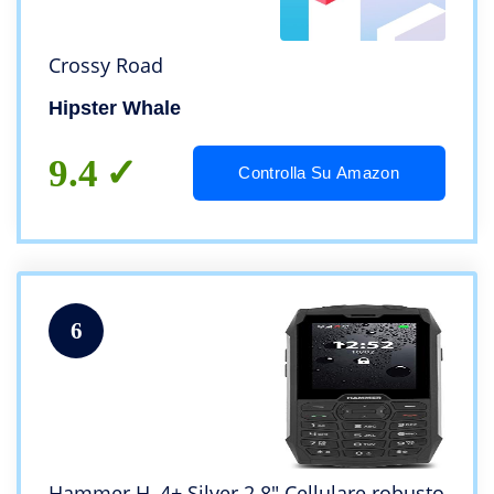
Crossy Road
Hipster Whale
9.4
Controlla Su Amazon
6
Hammer H, 4+ Silver 2.8″ Cellulare robusto