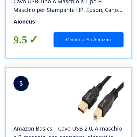
Cavo USB Tipo A Maschio a Tipo B
Maschio per Stampante HP, Epson, Canon,
Lexmark, dell，Xerox, Samsung,
Aioneus
Panasonic, Scanner, Lexmark ecc.
9.5
Controlla Su Amazon
5
Amazon Basics – Cavo USB 2.0, A-maschio