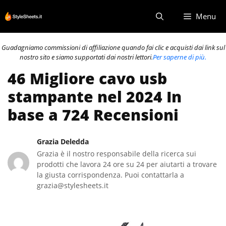
Vai
Menu
al
contenuto
Guadagniamo commissioni di affiliazione quando fai clic e acquisti dai link sul
nostro sito e siamo supportati dai nostri lettori.
Per saperne di più.
46 Migliore cavo usb
stampante nel 2024 In
base a 724 Recensioni
Grazia Deledda
Grazia è il nostro responsabile della ricerca sui
prodotti che lavora 24 ore su 24 per aiutarti a trovare
la giusta corrispondenza. Puoi contattarla a
grazia@stylesheets.it