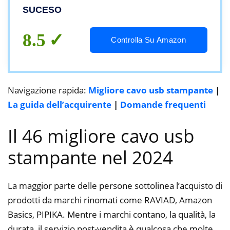
Canon, Lexmark, Epson, Dell, Xerox,
SUCESO
Samsung Brother, Panasonic, Scanner ecc.
8.5
Controlla Su Amazon
Navigazione rapida:
Migliore cavo usb stampante
|
La guida dell’acquirente
|
Domande frequenti
Il 46 migliore cavo usb
stampante nel 2024
La maggior parte delle persone sottolinea l’acquisto di
prodotti da marchi rinomati come RAVIAD, Amazon
Basics, PIPIKA. Mentre i marchi contano, la qualità, la
durata, il servizio post-vendita è qualcosa che molte