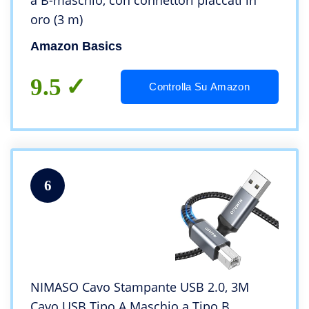
a B-maschio, con connettori placcati in
oro (3 m)
Amazon Basics
9.5
Controlla Su Amazon
6
NIMASO Cavo Stampante USB 2.0, 3M
Cavo USB Tipo A Maschio a Tipo B