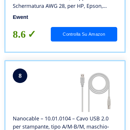
Schermatura AWG 28, per HP, Epson,
Canon, Lexmark, Samsung, Xerox 1 metro,
Ewent
nero
8.6
Controlla Su Amazon
8
Nanocable – 10.01.0104 – Cavo USB 2.0
per stampante, tipo A/M-B/M, maschio-