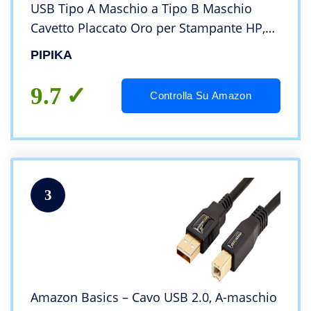
USB Tipo A Maschio a Tipo B Maschio
Cavetto Placcato Oro per Stampante HP,
Canon, Lexmark, Epson, dell, Xerox,
PIPIKA
Samsung, Brother, Panasonic, Scanner ecc
9.7
Controlla Su Amazon
3
Amazon Basics – Cavo USB 2.0, A-maschio