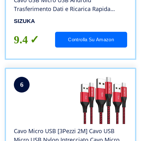
Cavo USB Micro USB Android
Trasferimento Dati e Ricarica Rapida
Compatibile con Samsung S5/S6/S7,
SIZUKA
Huawei, HTC,LG,HTC,Kindle
9.4
Controlla Su Amazon
6
Cavo Micro USB [3Pezzi 2M] Cavo USB
Micro USB Nylon Intrecciato Cavo Micro