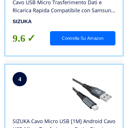
Cavo USB Micro Trasferimento Dati e
Ricarica Rapida Compatibile con Samsung
S5/S6/S7, Huawei, HTC,LG,HTC,Kindle,Sony,
SIZUKA
Nexus, Nokia e altri
9.6
Controlla Su Amazon
4
SIZUKA Cavo Micro USB [1M] Android Cavo