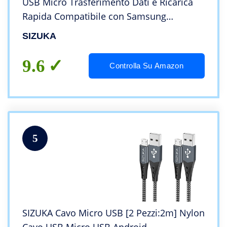
USB Micro Trasferimento Dati e Ricarica
Rapida Compatibile con Samsung
S5/S6/S7, Huawei, HTC,LG,HTC,Kindle,Sony,
SIZUKA
Nexus, Nokia e altri
9.6
Controlla Su Amazon
5
SIZUKA Cavo Micro USB [2 Pezzi:2m] Nylon