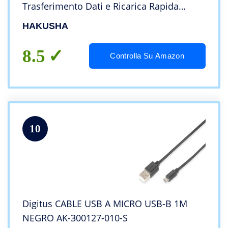
Trasferimento Dati e Ricarica Rapida
Compatibile con Samsung S5/S6/S7,
HAKUSHA
Huawei, HTC,LG,Kindle, PS4
8.5
Controlla Su Amazon
10
Digitus CABLE USB A MICRO USB-B 1M
NEGRO AK-300127-010-S