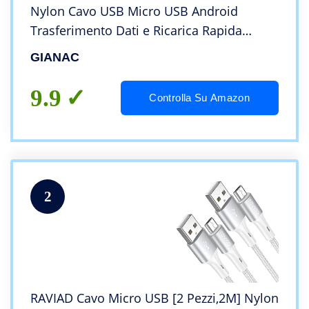
Nylon Cavo USB Micro USB Android
Trasferimento Dati e Ricarica Rapida
Compatibile con Samsung S5/S6/S7,
GIANAC
Huawei, HTC,LG,HTC,Kindle, PS4-Grigio
9.9
Controlla Su Amazon
2
RAVIAD Cavo Micro USB [2 Pezzi,2M] Nylon