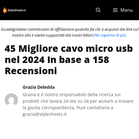
Vai
Menu
al
contenuto
Guadagniamo commissioni di affiliazione quando fai clic e acquisti dai link sul
nostro sito e siamo supportati dai nostri lettori.
Per saperne di più.
45 Migliore cavo micro usb
nel 2024 In base a 158
Recensioni
Grazia Deledda
Grazia è il nostro responsabile della ricerca sui
prodotti che lavora 24 ore su 24 per aiutarti a trovare
la giusta corrispondenza. Puoi contattarla a
grazia@stylesheets.it