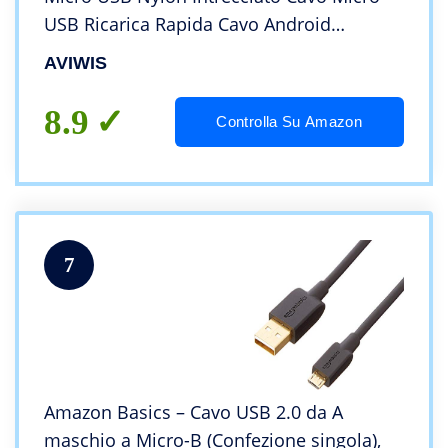
USB Ricarica Rapida Cavo Android
Compatibile con Samsung Galaxy
AVIWIS
S7/S6/J7/Note5, Huawei, Nokia, LG, Kindle
– Rosso
8.9
Controlla Su Amazon
7
Amazon Basics – Cavo USB 2.0 da A
maschio a Micro-B (Confezione singola),