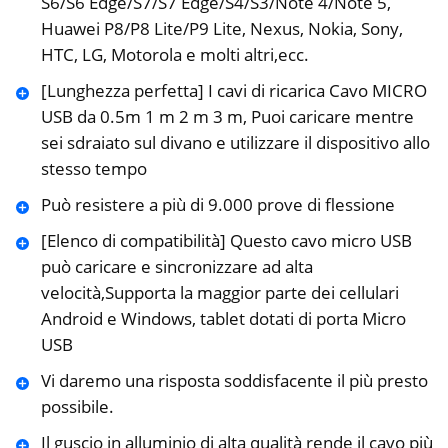
S6/S6 Edge/S7/S7 Edge/S4/S3/Note 4/Note 5,
Huawei P8/P8 Lite/P9 Lite, Nexus, Nokia, Sony,
HTC, LG, Motorola e molti altri,ecc.
[Lunghezza perfetta] I cavi di ricarica Cavo MICRO
USB da 0.5m 1 m 2 m 3 m, Puoi caricare mentre
sei sdraiato sul divano e utilizzare il dispositivo allo
stesso tempo
Può resistere a più di 9.000 prove di flessione
[Elenco di compatibilità] Questo cavo micro USB
può caricare e sincronizzare ad alta
velocità,Supporta la maggior parte dei cellulari
Android e Windows, tablet dotati di porta Micro
USB
Vi daremo una risposta soddisfacente il più presto
possibile.
Il guscio in alluminio di alta qualità rende il cavo più