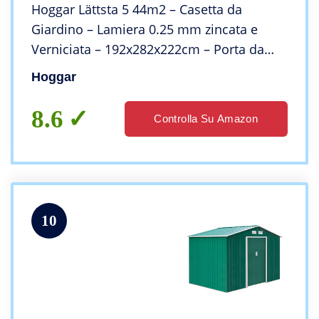
Hoggar Lättsta 5 44m2 – Casetta da
Giardino – Lamiera 0.25 mm zincata e
Verniciata – 192x282x222cm – Porta da
1117×162 cm – con lucernario in
Hoggar
policarbonato
8.6
Controlla Su Amazon
10