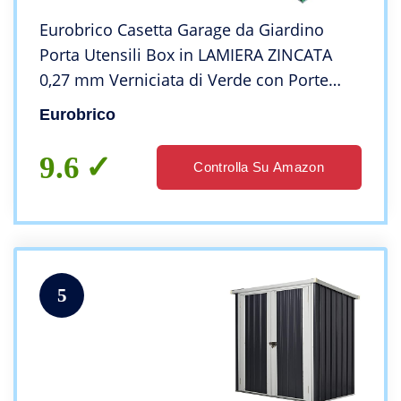
Eurobrico Casetta Garage da Giardino
Porta Utensili Box in LAMIERA ZINCATA
0,27 mm Verniciata di Verde con Porte
scorrevoli (XL L267 x P300 x H194)
Eurobrico
9.6
Controlla Su Amazon
5