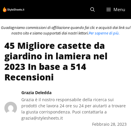
Vai
Menu
al
contenuto
Guadagniamo commissioni di affiliazione quando fai clic e acquisti dai link sul
nostro sito e siamo supportati dai nostri lettori.
Per saperne di più.
45 Migliore casette da
giardino in lamiera nel
2023 In base a 514
Recensioni
Grazia Deledda
Grazia è il nostro responsabile della ricerca sui
prodotti che lavora 24 ore su 24 per aiutarti a trovare
la giusta corrispondenza. Puoi contattarla a
grazia@stylesheets.it
Febbraio 28, 2023